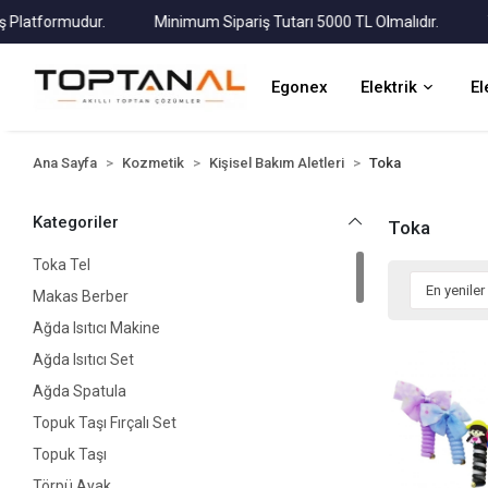
atformudur.
Minimum Sipariş Tutarı 5000 TL Olmalıdır.
Tüm 
Egonex
Elektrik
El
Ana Sayfa
Kozmetik
Kişisel Bakım Aletleri
Toka
Kategoriler
Toka
Toka Tel
Makas Berber
Ağda Isıtıcı Makine
Ağda Isıtıcı Set
Ağda Spatula
Topuk Taşı Fırçalı Set
Topuk Taşı
Törpü Ayak