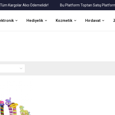
Kargolar Alıcı Ödemelidir!
Bu Platform Toptan Satış Platformudu
ektronik
Hediyelik
Kozmetik
Hırdavat