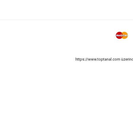
Epilasyon Cihazı
Oje Transfer Dizayn Baskı Aparatı
Tırnak Bakım Seti
Toka
Fırça Makyaj Set
Dil Temizleme
Çorap Silikon
https://www.toptanal.com üzerinde
Tarak & Saç Fırça Çocuk
Tarak Saç Ve Fön Fırçası Standlı
Ustura Kaş
Tarak Saç Ve Fön Fırçası Aynalı
Tarak Saç & Fırça Çocuk Aynalı
Fırça Masaj
Epilasyon Yayı