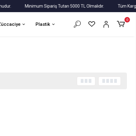
r.
Minimum Sipariş Tutarı 5000 TL Olmalıdır.
Tüm Kargolar A
0
Züccaciye
Plastik