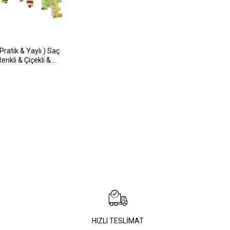
Pratik & Yaylı ) Saç
enkli & Çiçekli &
ürlü Başlık )*12x300
HIZLI TESLİMAT