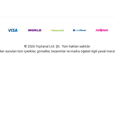
© 2026 Toptanal Ltd. Şti.. Tüm hakları saklıdır.
n sunulan tüm içerikler, görseller, tasarımlar ve marka öğeleri ilgili yasal me
G-Soft | E-ticaret paketleri ile hazırlanmıştır.