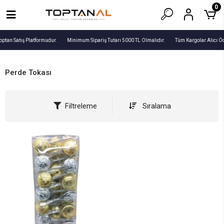
0
optan Satış Platformudur.
Minimum Sipariş Tutarı 5000 TL Olmalıdır.
Tüm Kargolar Alıcı Ö
Perde Tokası
Filtreleme
Sıralama