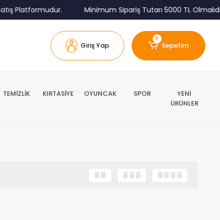
tış Platformudur.
Minimum Sipariş Tutarı 5000 TL Olmalıdır
0
Giriş Yap
Sepetim
TEMİZLİK
KIRTASİYE
OYUNCAK
SPOR
YENİ
ÜRÜNLER