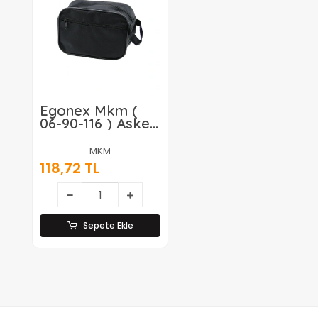
Egonex Mkm (
06-90-116 ) Asker
Traş & Kozmetik
Çantası ( 22cm ) (
MKM
Kumaş ) ( Çok
118,72 TL
Amaçlı ) ( Brkt-
425821 )*10x1
Sepete Ekle