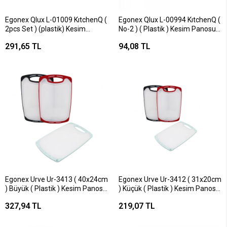
Egonex Qlux L-01009 KıtchenQ (
Egonex Qlux L-00994 KıtchenQ (
2pcs Set ) (plastik) Kesim
No-2 ) ( Plastik ) Kesim Panosu
Panosu (19x24cm &
(19x24cm) ( Renkli Silikon Kenar
291,65 TL
94,08 TL
23.3x35.5cm) (renkli Silikon
& Kenar Delikli Tutamak )*30=k
Kenar & Kenar Delikli
Tutamak)*8=k
Egonex Urve Ur-3413 ( 40x24cm
Egonex Urve Ur-3412 ( 31x20cm
) Büyük ( Plastik ) Kesim Panosu
) Küçük ( Plastik ) Kesim Panosu
( Kaymaz Silikon Kenarlık &
( Kaymaz Silikon Kenarlık &
327,94 TL
219,07 TL
10mm Kalınlık)*24
10mm Kalınlık)*24