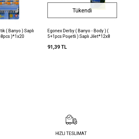
Tükendi
k ( Banyo ) Saplı
Egonex Derby ( Banyo - Body ) (
 48pcs )*1x20
5+1pcs Poşetli ) Saplı Jilet*12x8
91,39 TL
HIZLI TESLİMAT