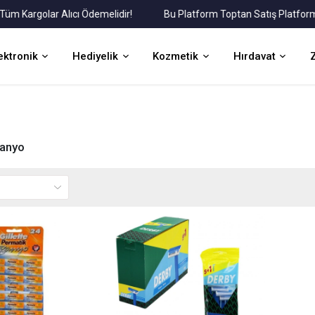
Kargolar Alıcı Ödemelidir!
Bu Platform Toptan Satış Platformudu
ektronik
Hediyelik
Kozmetik
Hırdavat
Banyo