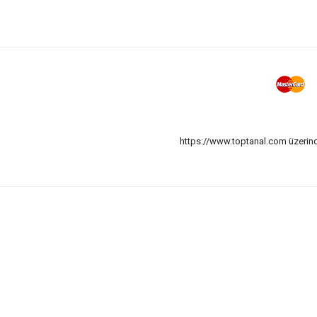
Epilasyon Cihazı
Oje Transfer Dizayn Baskı Aparatı
Tırnak Bakım Seti
Toka
Fırça Makyaj Set
Dil Temizleme
Çorap Silikon
https://www.toptanal.com üzerinde
Tarak & Saç Fırça Çocuk
Tarak Saç Ve Fön Fırçası Standlı
Ustura Kaş
Tarak Saç Ve Fön Fırçası Aynalı
Tarak Saç & Fırça Çocuk Aynalı
Fırça Masaj
Epilasyon Yayı