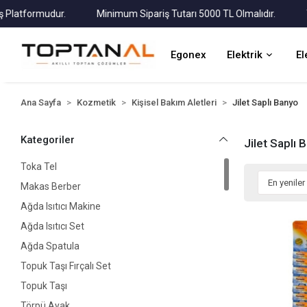
atformudur.
Minimum Sipariş Tutarı 5000 TL Olmalıdır.
Tüm 
Egonex
Elektrik
El
Ana Sayfa
Kozmetik
Kişisel Bakım Aletleri
Jilet Saplı Banyo
Kategoriler
Jilet Saplı 
Toka Tel
Makas Berber
Ağda Isıtıcı Makine
Ağda Isıtıcı Set
Ağda Spatula
Topuk Taşı Fırçalı Set
Topuk Taşı
Törpü Ayak