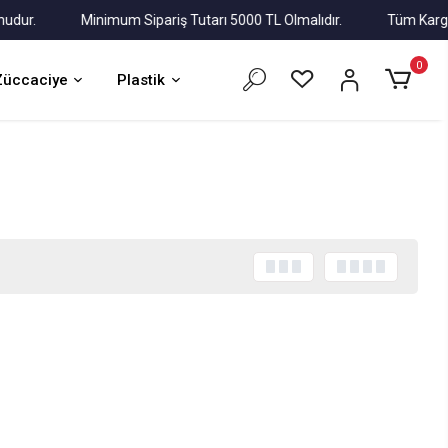
r.
Minimum Sipariş Tutarı 5000 TL Olmalıdır.
Tüm Kargolar A
0
Züccaciye
Plastik