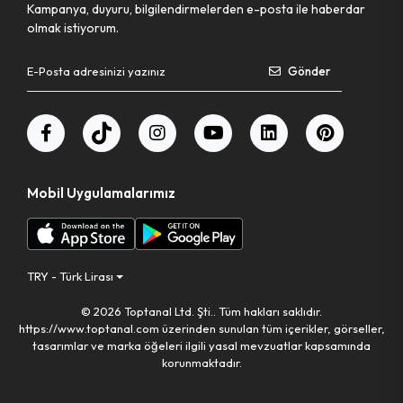
Kampanya, duyuru, bilgilendirmelerden e-posta ile haberdar
olmak istiyorum.
Pet Shop Ürünleri
Gönder
Kişisel Güvenlik Ürünleri
Kişisel Bakım Aletleri
Mobil Uygulamalarımız
Güvenlik Ürünleri
Temizlik Aletleri
TRY - Türk Lirası
Kişisel Temizlik Ürünleri
© 2026 Toptanal Ltd. Şti.. Tüm hakları saklıdır.
https://www.toptanal.com üzerinden sunulan tüm içerikler, görseller,
Bisiklet & Motor Malzemeleri
tasarımlar ve marka öğeleri ilgili yasal mevzuatlar kapsamında
korunmaktadır.
Ev & Ofis Dekor Ürünleri