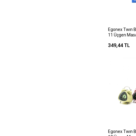
Egonex Twın B
11 Üçgen Masa
Kasa Renkli ) ( P
349,44 TL
7.2cm )*100
Egonex Twın B