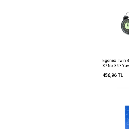
Egonex Twın B
37 No-847 Yuv
Saat ( Metal Kas
456,96 TL
Işıklı & Fosfor