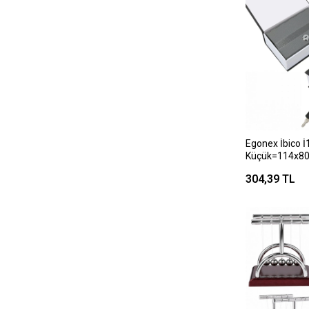
Egonex İbico İ
Küçük=114x80
Modeli ) Kilitl
304,39 TL
Renkli*48