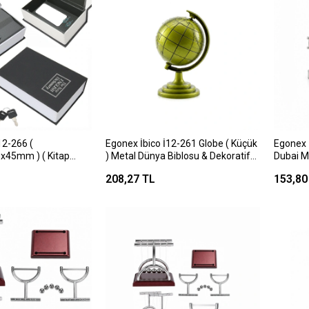
12-266 (
Egonex İbico İ12-261 Globe ( Küçük
Egonex İ
x45mm ) ( Kitap
) Metal Dünya Biblosu & Dekoratif
Dubai M
i Kasa & Kumbara
Süs Eşyası*240
& Dekor
208,27 TL
153,80
Bakır )