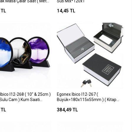
lak Masa Çalar Saat ( Metal
Süs Mix*120x1
tme Desenli ) ( Pilli & Işıklı )
 TL
14,45 TL
8cm )*60
bico İ12-268 ( 10" & 25cm )
Egonex İbico İ12-267 (
i Sulu Cam ) Kum Saati
Büyük=180x115x55mm ) ( Kitap
i ( Ayna Modeli )*20
Modeli ) Kilitli Kasa & Kumbara
 TL
384,49 TL
Renkli*36