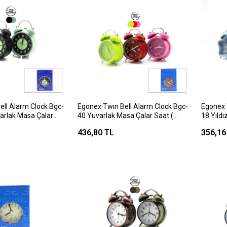
ell Alarm Clock Bgc-
Egonex Twın Bell Alarm Clock Bgc-
Egonex 
arlak Masa Çalar
40 Yuvarlak Masa Çalar Saat (
18 Yıldı
a Renkli ) ( Pilli &
Metal Kasa Renkli ) ( Pilli & Ayaklı ) (
Kasa Renk
436,80 TL
356,16
lu ) ( Çap: 11cm )*60
Çap: 10cm )*60
8.8cm )