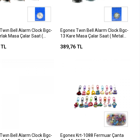
Twın Bell Alarm Clock Bgc-
Egonex Twın Bell Alarm Clock Bgc-
rlak Masa Çalar Saat (
13 Kare Masa Çalar Saat ( Metal
sa Eskitme & Desenli ) (
Kasa Renkli ) ( Pilli & Işıklı ) ( Fosforlu
 TL
389,76 TL
şıklı ) ( Çap: 10cm )*60
)*100
Twın Bell Alarm Clock Bgc-
Egonex Krt-1088 Fermuar Çanta