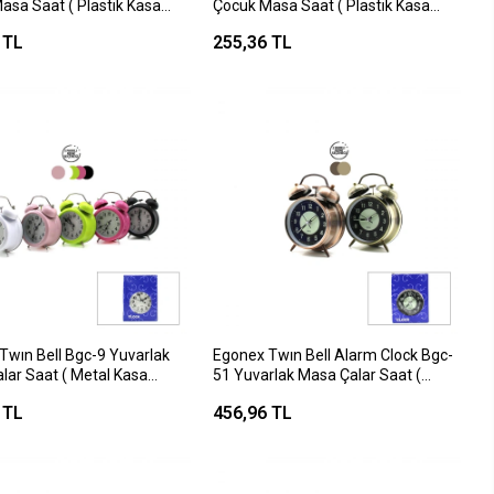
asa Saat ( Plastik Kasa
Çocuk Masa Saat ( Plastik Kasa
)*24x2
Renkli )*24x2
 TL
255,36 TL
Twın Bell Bgc-9 Yuvarlak
Egonex Twın Bell Alarm Clock Bgc-
lar Saat ( Metal Kasa
51 Yuvarlak Masa Çalar Saat (
( Pilli & Işıklı ) ( Çap: 8cm
Metal Kasa Eskitme ) ( Pilli & Işıklı &
 TL
456,96 TL
Fosforlu ) ( Çap: 10cm )*60