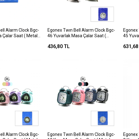
ell Alarm Clock Bgc-
Egonex Twın Bell Alarm Clock Bgc-
Egonex 
 Çalar Saat ( Metal
46 Yuvarlak Masa Çalar Saat (
45 Yuva
illi & Işıklı ) ( Çap:
Metal Kasa Eskitme ) ( Pilli & Işıklı ) (
Metal Ka
436,80 TL
631,68
Çap: 10cm )*60
Pilli & I
ell Alarm Clock Bgc-
Egonex Twın Bell Alarm Clock Bgc-
Egonex 