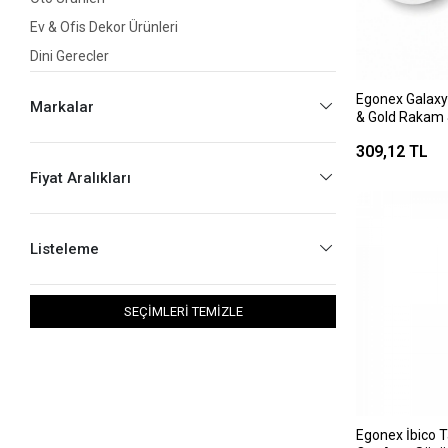
Ev & Ofis Dekor Ürünleri
Dini Gereçler
Resim Çerçeveleri
Egonex Galaxy
Markalar
Kutu Grup
& Gold Rakam & 
) Yuvarlak ( U
Ev & Okul & Ofis Malzemeleri
309,12 TL
Kalınlık : 4cm
Saat*20=k
Kişisel Aksesuar
Fiyat Aralıkları
Çantalar
Cam Küreler
Listeleme
SEÇİMLERİ TEMİZLE
Egonex İbico Ta