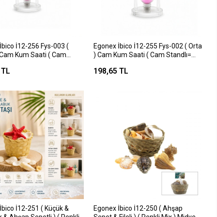
İbico İ12-256 Fys-003 (
Egonex İbico İ12-255 Fys-002 ( Orta
 Cam Kum Saati ( Cam
) Cam Kum Saati ( Cam Standlı=
= Çap: 6cm-yükseklik: 10cm
Çap: 6.8cm-yükseklik: 12cm )*72
 TL
198,65 TL
İbico İ12-251 ( Küçük &
Egonex İbico İ12-250 ( Ahşap