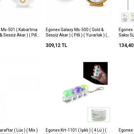
 Ms-501 ( Kabartma
Egonex Galaxy Ms-500 ( Gold &
Egonex 
Sessiz Akar ) ( Pilli
Sessiz Akar ) ( Pilli ) ( Yuvarlak ) (
Saksı S
zunluk : 17cm&
Uzunluk : 17cm & Kalınlık : 4cm )
Yaylı H
309,12 TL
134,40
 ) Masa & Duvar
Masa & Duvar Saat*20=k
raftar ( Lüx ) ( Mix )
Egonex Krt-1101 ( Işıklı ) ( 4 Lü ) (
Egonex 