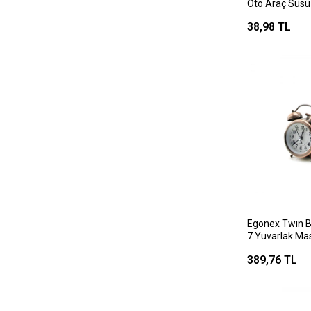
Oto Araç Süsü
38,98 TL
Egonex Twın B
7 Yuvarlak Mas
Kasa Eskitme ) ( 
389,76 TL
8.cm )*100