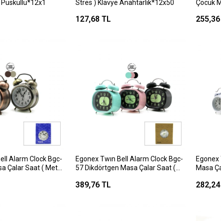
 Püsküllü*12x1
Stres ) Klavye Anahtarlık*12x50
Çocuk M
Renkli 
127,68 TL
255,36
ell Alarm Clock Bgc-
Egonex Twın Bell Alarm Clock Bgc-
Egonex 
a Çalar Saat ( Metal
57 Dikdörtgen Masa Çalar Saat (
Masa Ça
Pilli & Işıklı ) ( Çap:
Metal Kasa Renkli ) ( Pilli & Işıklı ) (
Renkli ) 
389,76 TL
282,24
Fosforlu )*60
)*100