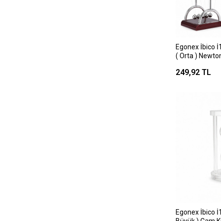
Egonex İbico İ
( Orta ) Newton & Metal 
Topları ( Masa
249,92 TL
Egonex İbico İ