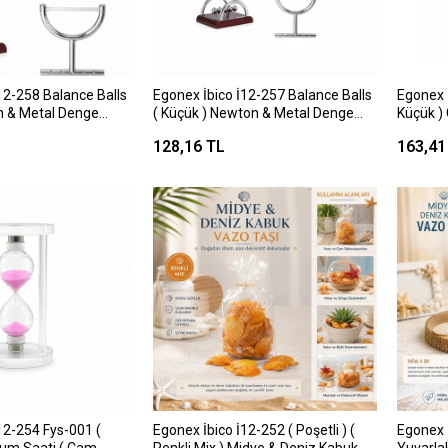
12-258 Balance Balls
Egonex İbico İ12-257 Balance Balls
Egonex 
Denge
( Küçük ) Newton & Metal Denge
Küçük )
 Üstü )*72
Topları ( Masa Üstü )*144
Standlı
128,16 TL
163,41
)*96
12-254 Fys-001 (
Egonex İbico İ12-252 ( Poşetli ) (
Egonex 