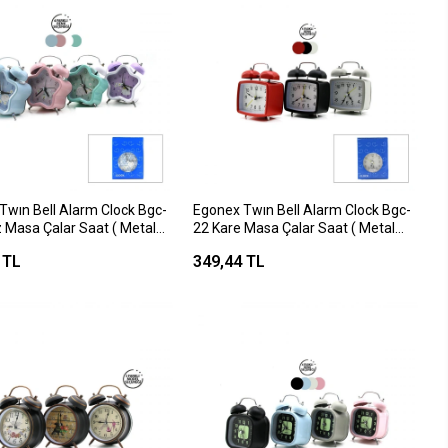
Twın Bell Alarm Clock Bgc-
Egonex Twın Bell Alarm Clock Bgc-
z Masa Çalar Saat ( Metal
22 Kare Masa Çalar Saat ( Metal
li ) ( Pilli & Işıklı ) ( Çap:
Kasa Renkli ) ( Pilli & Işıklı )*100
 TL
349,44 TL
*100