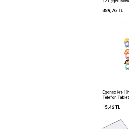
12 Üçgen Masa
Kasa Renkli ) ( P
389,76 TL
)*100
Egonex Krt-10
Telefon Table
15,46 TL