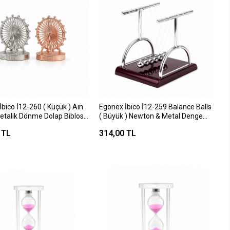
bico İ12-260 ( Küçük ) Aın
Egonex İbico İ12-259 Balance Balls
etalik Dönme Dolap Biblosu
( Büyük ) Newton & Metal Denge
atif Süs Eşyası ( Krom &
Topları ( Masa Üstü )*36
 TL
314,00 TL
*200