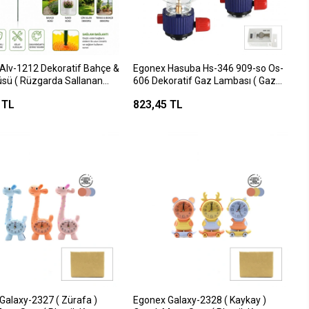
Alv-1212 Dekoratif Bahçe &
Egonex Hasuba Hs-346 909-so Os-
üsü ( Rüzgarda Sallanan
606 Dekoratif Gaz Lambası ( Gaz
ayvan Figür Mix )*48x10
Kartuş Uyumlu ) Taşınabilir & Cam
 TL
823,45 TL
Hazneli Isıya Dayanıklı*100
Galaxy-2327 ( Zürafa )
Egonex Galaxy-2328 ( Kaykay )