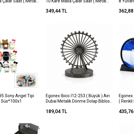
 Çalar Saat ( Metal
10 Kare Masa Çalar Saat ( Metal
8 Yuvar
illi & Işıklı ) ( Fosforlu
Kasa Renkli ) ( Pilli & Işıklı ) ( Çap:
Kasa Eski
349,44 TL
362,88
8.8cm )*100
( Çap: 
95 Sony Angel Tipi
Egonex İbico İ12-253 ( Büyük ) Aın
Egonex İ
t Süs*100x1
Dubai Metalik Dönme Dolap Biblosu
( Renkl
& Dekoratif Süs Eşyası ( Krom &
Hareketl
189,04 TL
435,76
Bakır )*200