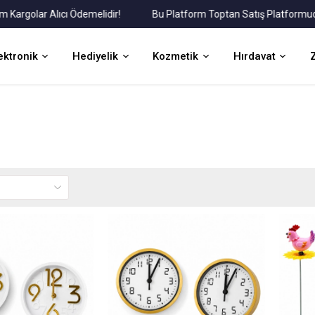
r Alıcı Ödemelidir!
Bu Platform Toptan Satış Platformudur.
ektronik
Hediyelik
Kozmetik
Hırdavat