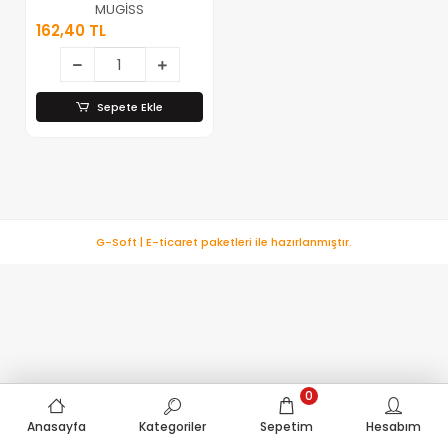
Seti ( Dilimleyici
MUGİSS
& Küçük-büyük
162,40 TL
Rende & Hazne
& Hazne Kapak
)*12=k
Sepete Ekle
G-Soft | E-ticaret paketleri ile hazırlanmıştır.
0
Anasayfa
Kategoriler
Sepetim
Hesabım