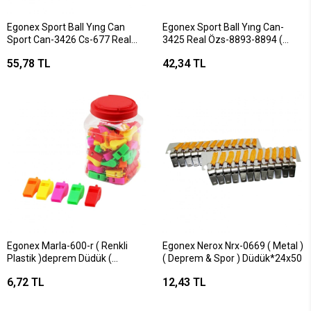
Egonex Sport Ball Yıng Can
Egonex Sport Ball Yıng Can-
Sport Can-3426 Cs-677 Real
3425 Real Özs-8893-8894 (
Özs-8896 ( Sesli ) ( Işıklı ) Kirpi
Sesli ) ( Işıklı ) Taraftar & Yıldız
55,78 TL
42,34 TL
Top ( Fırlat-yakala-zıpla )*24x26
Top*24x26
Egonex Marla-600-r ( Renkli
Egonex Nerox Nrx-0669 ( Metal )
Plastik )deprem Düdük (
( Deprem & Spor ) Düdük*24x50
Pls.kavanoz Ambalaj )*100x48
6,72 TL
12,43 TL