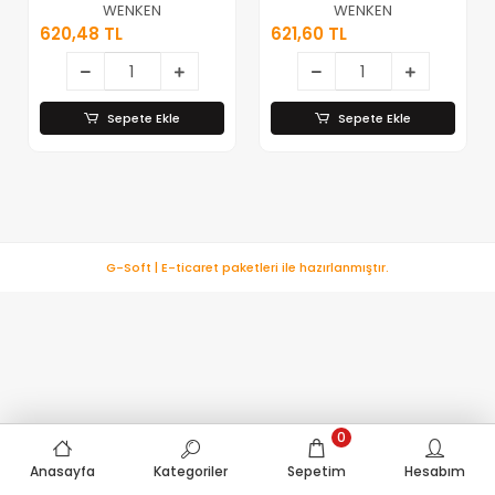
(bambu Ahşap
(bambu Ahşap
WENKEN
WENKEN
Standlı=9x9.9x17.8x21.5cm)
Standlı=9x9.5x18x21.
620,48 TL
621,60 TL
(makyaj
(makyaj
Aynası=15x18cm)
Aynası=15x18cm)
(takılık 1+1)
(takılık 2+1)
Organizer*12
Organizer*12
Sepete Ekle
Sepete Ekle
G-Soft | E-ticaret paketleri ile hazırlanmıştır.
0
Anasayfa
Kategoriler
Sepetim
Hesabım