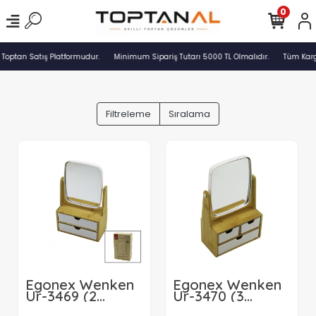
0
 Toptan Satış Platformudur.
Minimum Sipariş Tutarı 5000 TL Olmalıdır.
Tüm Kargo
Filtreleme
Sıralama
Egonex Wenken
Egonex Wenken
Ur-3469 (2
Ur-3470 (3
Çekmeceli)
Çekmeceli)