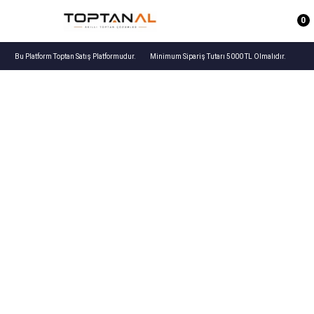
0
Bu Platform Toptan Satış Platformudur.
Minimum Sipariş Tutarı 5000 TL Olmalıdır.
Tüm Kargolar Alıcı Ödemelidir!
Bu Platform Toptan Satış Platformudur.
Minimum Sipariş Tutarı 5000 TL Olmalıdır.
Tüm Kargolar Alıcı Ödemelidir!
Bu Platform Toptan Satış Platformudur.
Minimum Sipariş Tutarı 5000 TL Olmalıdır.
Tüm Kargolar Alıcı Ödemelidir!
Bu Platform Toptan Satış Platformudur.
Minimum Sipariş Tutarı 5000 TL Olmalıdır.
Tüm Kargolar Alıcı Ödemelidir!