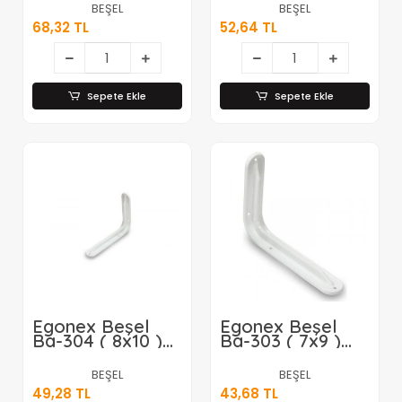
Altı*24x5
Altı*24x10
BEŞEL
BEŞEL
68,32 TL
52,64 TL
Sepete Ekle
Sepete Ekle
Egonex Beşel
Egonex Beşel
Ba-304 ( 8x10 )
Ba-303 ( 7x9 )
Lüks Raf
Lüks Raf
Altı*24x10
Altı*24x10
BEŞEL
BEŞEL
49,28 TL
43,68 TL