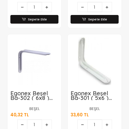
Sepete Ekle
Sepete Ekle
Egonex Beşel
Egonex Beşel
Ba-302 ( 6x8 )
Ba-301 ( 5x6 )
Lüks Raf
Lüks Raf
Altı*24x10
Altı*24x10
BEŞEL
BEŞEL
40,32 TL
33,60 TL