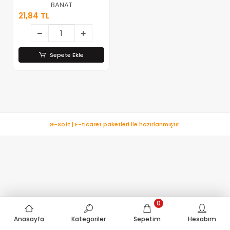
Yumuşak & Soft
BANAT
) Diş Fırçası (
21,84 TL
Palyaço Figürlü
)*12x12
Sepete Ekle
G-Soft | E-ticaret paketleri ile hazırlanmıştır.
0
Anasayfa
Kategoriler
Sepetim
Hesabım