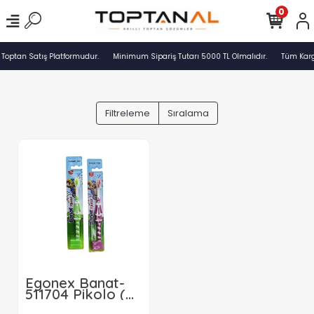
0
 Toptan Satış Platformudur.
Minimum Sipariş Tutarı 5000 TL Olmalıdır.
Tüm Kargo
Filtreleme
Sıralama
Egonex Banat-
511704 Pikolo (
Çocuk ) (