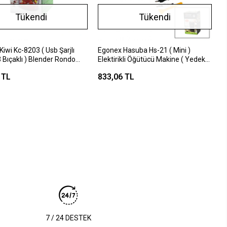
Tükendi
Tükendi
iwi Kc-8203 ( Usb Şarjlı
Egonex Hasuba Hs-21 ( Mini )
 3 Bıçaklı ) Blender Rondo
Elektirikli Öğütücü Makine ( Yedek
rayıcı ( 350ml=mika Kristal
Bıçak & Temizleme Fırçası ) ( 300ml
 TL
833,06 TL
*24
& 200w )*48
7 / 24 DESTEK