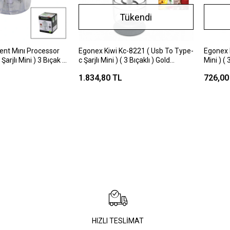
Tükendi
gent Mını Processor
Egonex Kiwi Kc-8221 ( Usb To Type-
Egonex K
arjlı Mini ) 3 Bıçak (
c Şarjlı Mini ) ( 3 Bıçaklı ) Gold
Mini ) (
) Blender Rondo
Blender Rondo Gıda Doğrayıcı (
Gıda Doğ
1.834,80 TL
726,00
ml & 45w ) ( Brkt-
1.2lt=mika Kristal Hazne )*6
Hazne )
HIZLI TESLİMAT