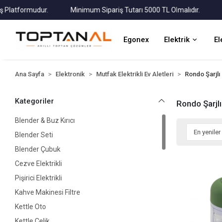
tformudur.
Minimum Sipariş Tutarı 5000 TL Olmalıdır.
Tüm K
Egonex
Elektrik
El
Ana Sayfa
Elektronik
Mutfak Elektrikli Ev Aletleri
Rondo Şarjlı
Kategoriler
Rondo Şarjlı
Blender & Buz Kırıcı
Blender Seti
Blender Çubuk
Cezve Elektrikli
Pişirici Elektrikli
Kahve Makinesi Filtre
Kettle Oto
Kettle Çelik