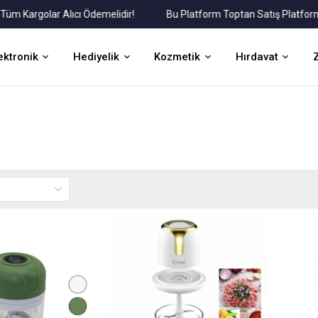
argolar Alıcı Ödemelidir!
Bu Platform Toptan Satış Platformudur
ektronik
Hediyelik
Kozmetik
Hırdavat