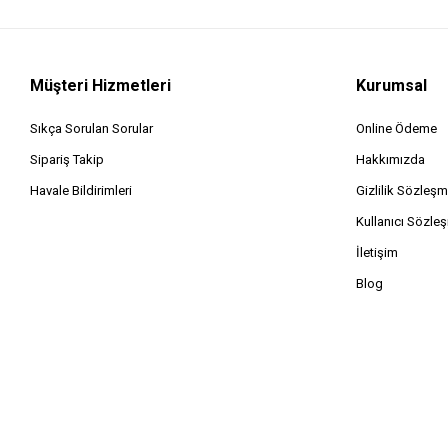
Kettle Plastik
Blender
Pompa Damacana Su Şarjlı
Müşteri Hizmetleri
Kurumsal
Waffle Makinesi Elektirikli
Sıkça Sorulan Sorular
Online Ödeme
Bıçak Bileme
Rondo & Mikser ( 2in1 ) Şarjlı
Sipariş Takip
Hakkımızda
Kettle Cam
Havale Bildirimleri
Gizlilik Sözleşm
Fırın Elektrikli Davul
Kullanıcı Sözle
Fırın Elektrikli Kare
İletişim
Katmer Sacı Elektrikli Termostatlı
Blog
Su Sebili
Mikrodalga Elektrikli
Kahve Makinesi Espresso