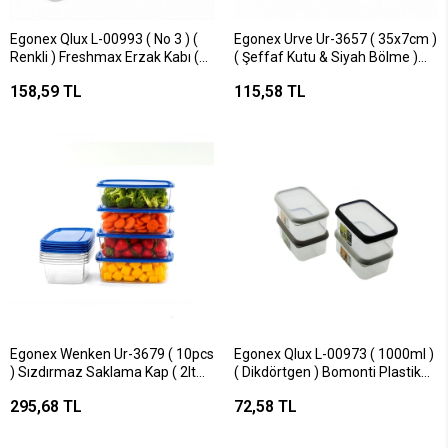
Egonex Qlux L-00993 ( No 3 ) (
Egonex Urve Ur-3657 ( 35x7cm )
Renkli ) Freshmax Erzak Kabı (
( Şeffaf Kutu & Siyah Bölme )
Şeffaf Pls.kap ) ( 2800ml )*18=k
Dikdörtgen Bölmeli Saklama
158,59 TL
115,58 TL
Kab*36
Egonex Wenken Ur-3679 ( 10pcs
Egonex Qlux L-00973 ( 1000ml )
) Sızdırmaz Saklama Kap ( 2lt
( Dikdörtgen ) Bomonti Plastik
)*16=k
Saklama Kabı*18=k
295,68 TL
72,58 TL