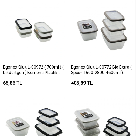
Egonex Qlux L-00972 ( 700ml ) (
Egonex Qlux L-00772 Bio Extra (
Dikdörtgen ) Bomonti Plastik
3pcs= 1600-2800-4600ml )
Saklama Kabı*24=k
Sızdırmaz Saklama Kabı Set
65,86 TL
405,89 TL
(şeffaf Pls.kap)*8=k