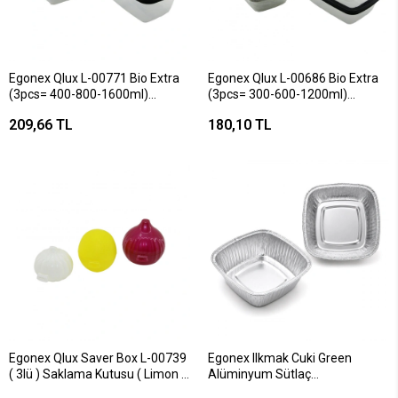
Egonex Qlux L-00771 Bio Extra
Egonex Qlux L-00686 Bio Extra
(3pcs= 400-800-1600ml)
(3pcs= 300-600-1200ml)
Sızdırmaz Saklama Kabı Set
Sızdırmaz Saklama Kabı Set
209,66 TL
180,10 TL
(şeffaf Pls.kap)*18=k
(şeffaf Pls.kap)*24=k
Egonex Qlux Saver Box L-00739
Egonex Ilkmak Cuki Green
( 3lü ) Saklama Kutusu ( Limon &
Alüminyum Sütlaç
Soğan & Sarımsak ) (renkli
Kasesi*100x40