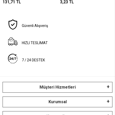
131,71 TL
3,23 TL
Plastik) (fileli Ambalaj)*24
Güvenli Alışveriş
HIZLI TESLİMAT
7 / 24 DESTEK
Müşteri Hizmetleri
Kurumsal