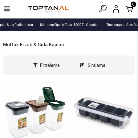
0
tan Satış Platformudur.
Minimum Sipariş Tutarı 5000 TL Olmalıdır.
Tüm Kargolar Alıcı Öde
Mutfak Erzak & Gıda Kapları
Filtreleme
Sıralama