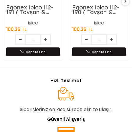
Egonex İbico İ12-
Egonex İbico İ12-
191 ( Tavşan &
190 ( Tavşan &
Orta ) ( Gold &
Orta ) ( Gold &
Seramik ) Biblo &
Seramik ) Biblo &
İBİCO
İBİCO
Dekoratif Süs
Dekoratif Süs
100,36 TL
100,36 TL
Eşyası*12x12
Eşyası*12x16
Sepete Ekle
Sepete Ekle
Hızlı Teslimat
Siparişleriniz en kısa sürede elinize ulaşır.
Güvenli Alışveriş