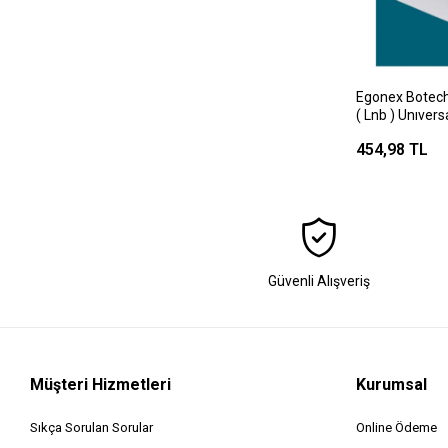
Egonex Botech
( Lnb ) Unıvers
( 0.1db )*50
454,98 TL
Güvenli Alışveriş
Müşteri Hizmetleri
Kurumsal
Sıkça Sorulan Sorular
Online Ödeme