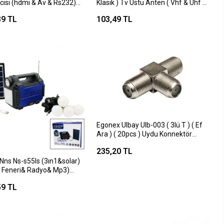
cısı (hdmı & Av & Rs232)
Klasik ) Tv Üstü Anten ( Vhf & Uhf )
 Youtube) (1080p) (otomatik
Indoor Antenna*100
39 TL
103,49 TL
üncelleme)*60
Egonex Ulbay Ulb-003 ( 3lü T ) ( Ef
Ara ) ( 20pcs ) Uydu Konnektör
Birleştirici*100
235,20 TL
Nns Ns-s55ls (3ın1&solar)
l Feneri& Radyo& Mp3)
th&usb/tf Port&4pcs
59 TL
Kablolu&powerbank*12