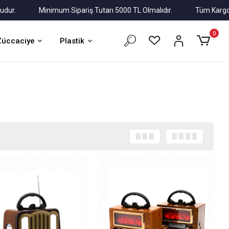
Minimum Sipariş Tutarı 5000 TL Olmalıdır.
Tüm Kargolar Alı
0
Züccaciye
Plastik