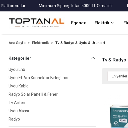
formudur.
Minimum Sipariş Tutarı 5000 TL Olmalıdır.
Tüm Ka
Egonex
Elektrik
El
Ana Sayfa
Elektronik
Tv & Radyo & Uydu & Ürünleri
Kategoriler
Tv & Radyo 
Uydu Lnb
Uydu Ef Ara Konnektör Birleştirici
Uydu Kablo
Radyo Solar Panelli & Fenerli
Tv Anten
Uydu Alıcısı
Radyo