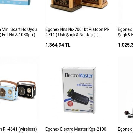
 Mını Scart Hd Uydu
Egonex Nns Ns-7061bt Platoon Pl-
Egonex 
 ( Full Hd & 1080p ) (
4711 ( Usb Şarjlı & Nostalji ) (
Şarjlı & 
 Scart Başlık ) *50
Bluetooth ) ( İbreli ) Fm Radyo (
) Fm Ra
1.364,94 TL
1.025,
Mp3 Usb & Tf Player ) Speaker*30
Speake
 Pl-4641 (wireless)
Egonex Electro Master Kgs-2100
Egonex Rose Try