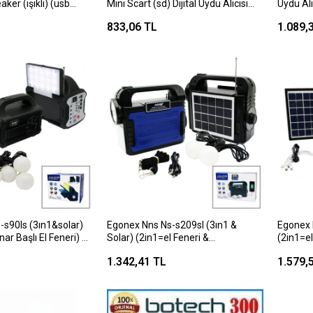
ker (ışıklı) (usb
Mini Scart (sd) Dijital Uydu Alıcısı
Uydu Alı
 Kasa & Bronz Çerçeve)
(360° Gold Başlık) (uydudan
(wifi &
833,06 TL
1.089,
 Tf)*80
Otomatik Kanal Güncelleme)*60
Kanal G
-s90ls (3ın1&solar)
Egonex Nns Ns-s209sl (3ın1 &
Egonex 
ar Başlı El Feneri) &
Solar) (2in1=el Feneri &
(2in1=e
Bluetooth & Usb/ Tf
Radyo&mp3) Bluetooth&usb/tf
Bluetoo
1.342,41 TL
1.579,
pul Kablolu &
Port&2pcs Ampul Kablolu &
Ampul 
2
Powerbank*30