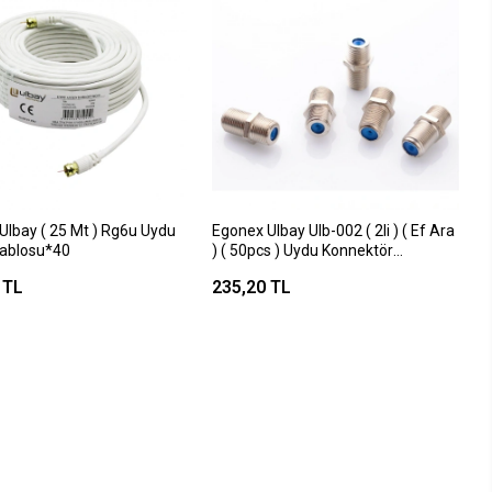
Ulbay ( 25 Mt ) Rg6u Uydu
Egonex Ulbay Ulb-002 ( 2li ) ( Ef Ara
ablosu*40
) ( 50pcs ) Uydu Konnektör
Birleştirici ( Brkt-810473 )*100
 TL
235,20 TL