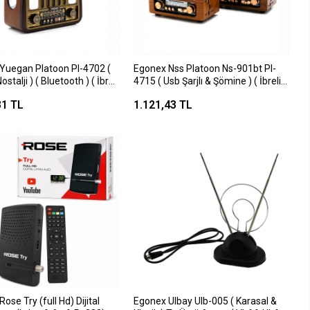
Yuegan Platoon Pl-4702 (
Egonex Nss Platoon Ns-901bt Pl-
Nostalji ) ( Bluetooth ) ( İbreli
4715 ( Usb Şarjlı & Şömine ) ( İbreli )
dyo ( Mp3 Usb & Tf Player )
Fm Radyo Retro ( Mp3 Usb & Tf
31 TL
1.121,43 TL
r*30
Player ) Speaker*40
 (full Hd) Dijital
Egonex Ulbay Ulb-005 ( Karasal &