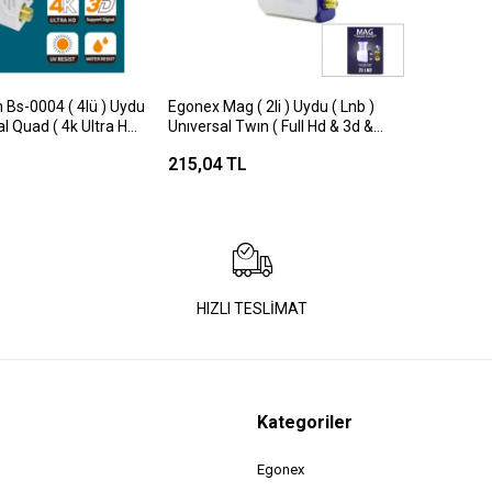
 Bs-0004 ( 4lü ) Uydu
Egonex Mag ( 2li ) Uydu ( Lnb )
al Quad ( 4k Ultra Hd )
Unıversal Twın ( Full Hd & 3d &
0.1db )*50
215,04 TL
HIZLI TESLİMAT
Kategoriler
Egonex