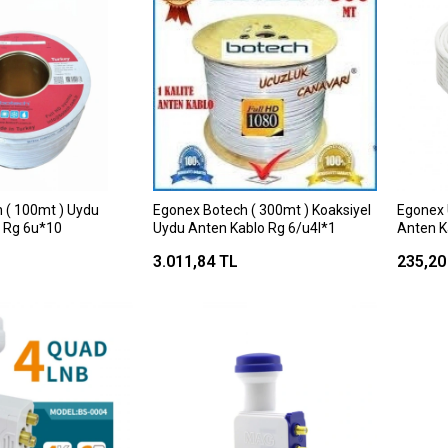
 ( 100mt ) Uydu
Egonex Botech ( 300mt ) Koaksiyel
Egonex 
 Rg 6u*10
Uydu Anten Kablo Rg 6/u4l*1
Anten K
3.011,84 TL
235,20