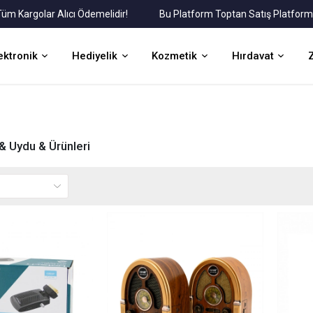
rgolar Alıcı Ödemelidir!
Bu Platform Toptan Satış Platformudur.
ektronik
Hediyelik
Kozmetik
Hırdavat
& Uydu & Ürünleri