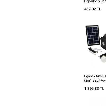
Hoparlör & Spea
Şarjlı) (renkli
487,02 TL
(usb & Dc 5v &
Egonex Nns Ns
(2in1 Sabit+oyn
Radyo & Mp3) 
1.895,83 TL
Port& 4pcs Am
Powerbank*1