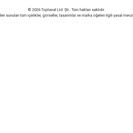
© 2026 Toptanal Ltd. Şti.. Tüm hakları saklıdır.
n sunulan tüm içerikler, görseller, tasarımlar ve marka öğeleri ilgili yasal me
G-Soft | E-ticaret paketleri ile hazırlanmıştır.