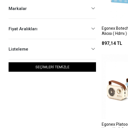
Markalar
Egonex Botech
Fiyat Aralıkları
Alıcısı ( Hdmı )
360° Dönebilen
897,14 TL
Listeleme
SEÇİMLERİ TEMİZLE
Egonex Platoon