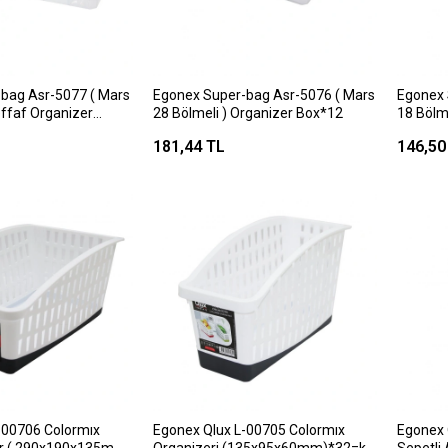
bag Asr-5077 ( Mars
Egonex Super-bag Asr-5076 ( Mars
Egonex 
effaf Organizer
28 Bölmeli ) Organizer Box*12
18 Bölme
Box*24
181,44 TL
146,50
-00706 Colormıx
Egonex Qlux L-00705 Colormıx
Egonex 