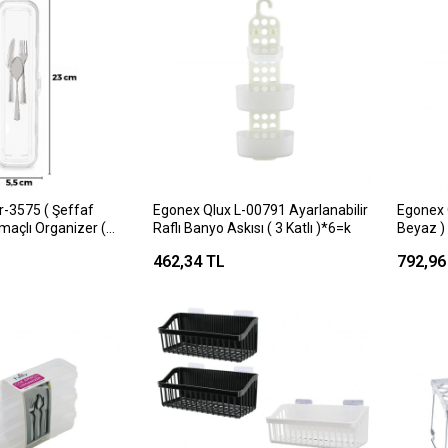
r-3575 ( Şeffaf
Egonex Qlux L-00791 Ayarlanabilir
Egonex
Amaçlı Organizer (
Raflı Banyo Askısı ( 3 Katlı )*6=k
Beyaz )
 (23x5.5cm) Çatal
Plastik
462,34 TL
792,96
24=k
& 2 Çek
Pcarça 