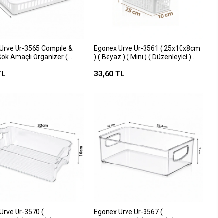
Urve Ur-3565 Compıle &
Egonex Urve Ur-3561 ( 25x10x8cm
Çok Amaçlı Organizer (
) ( Beyaz ) ( Mını ) ( Düzenleyici )
m )*36
Plastik Çok Amaçlı Organizer*60=k
TL
33,60 TL
Urve Ur-3570 (
Egonex Urve Ur-3567 (