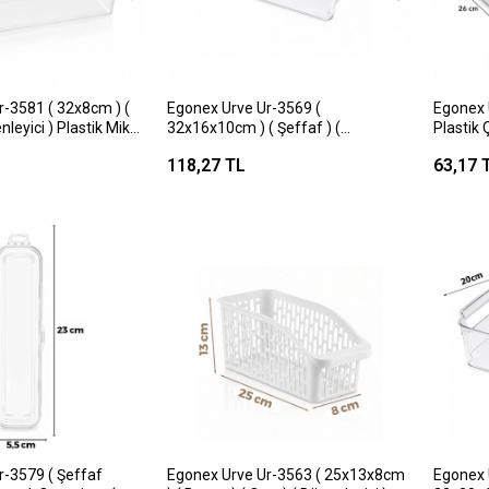
r-3581 ( 32x8cm ) (
Egonex Urve Ur-3569 (
Egonex 
nleyici ) Plastik Mika
32x16x10cm ) ( Şeffaf ) (
Plastik 
maçlı
Düzenleyici ) Plastik Mika Modüler
26x26c
118,27 TL
63,17 
=k
Çok Amaçlı Organizer*24=k
r-3579 ( Şeffaf
Egonex Urve Ur-3563 ( 25x13x8cm
Egonex 