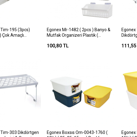
Tim-195 (3pcs)
Egonex Mr-1482 ( 2pcs ) Banyo &
Egonex 
k) Çok Amaçlı
Mutfak Organizeri Plastik (
Dikdörtg
aklı Kutu)
Yapışkan Askılıklı & Siyah-beyaz)
Organiz
100,80 TL
111,55
kaşık-çatal &
(7x10x26cm)*20=k
ş.bakım)*36=k
Tim-303 Dikdörtgen
Egonex Boxsıs Om-0043-1760 (
Egonex 