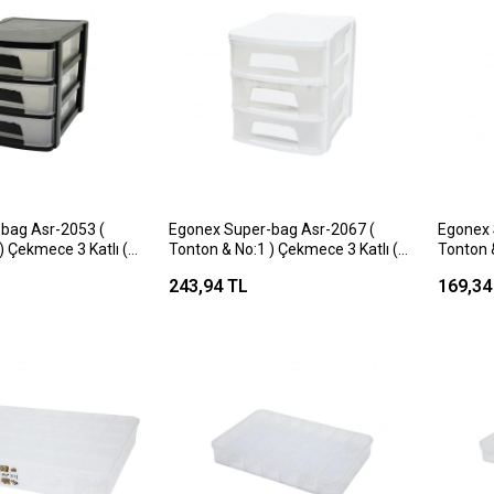
bag Asr-2053 (
Egonex Super-bag Asr-2067 (
Egonex 
) Çekmece 3 Katlı (
Tonton & No:1 ) Çekmece 3 Katlı (
Tonton &
 )*24
18.5x27x22.2cm )*24
17.5x14
243,94 TL
169,34