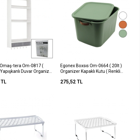
 Omaş-tera Om-0817 (
Egonex Boxsıs Om-0664 ( 20lt )
 Yapışkanlı Duvar Organizeri
Organizer Kapaklı Kutu ( Renkli
 ( 3 Raf=14cm-19cm-30cm
Plastik ) ( Yan Kulplu ) ( 40 X 30 X
 TL
275,52 TL
mece=40cm & 6 Askı ) ( 19
25cm )*12=k
)*6