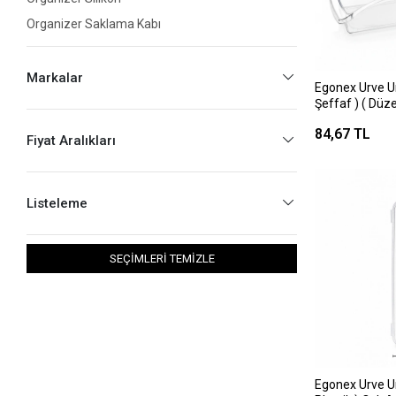
Organizer Saklama Kabı
Markalar
Egonex Urve U
Şeffaf ) ( Düze
Modüler Çok A
84,67 TL
Organizer*24
Fiyat Aralıkları
Listeleme
SEÇİMLERİ TEMİZLE
Egonex Urve U