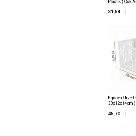
Plastik ) Çok 
Kapaklı Kutu )
31,58 TL
Bıçak Kutusu*
Egonex Urve U
33x12x14cm ) (
Düzenleyici ) 
45,70 TL
Organizer*60