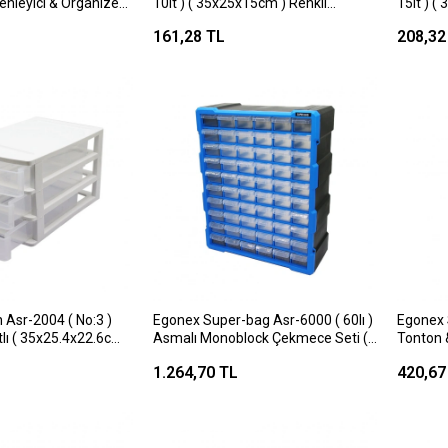
enleyici & Organizer
10lt ) ( 35x25x15cm ) Renkli
15lt ) (
*25=k
Organizer Kapaklı Kutu
Organiz
161,28 TL
208,32
Plastik*18=k
Plastik
 Asr-2004 ( No:3 )
Egonex Super-bag Asr-6000 ( 60lı )
Egonex 
lı ( 35x25.4x22.6cm
Asmalı Monoblock Çekmece Seti (
Tonton &
38.1x15.7x47.5cm )*4
16.5x21
1.264,70 TL
420,67