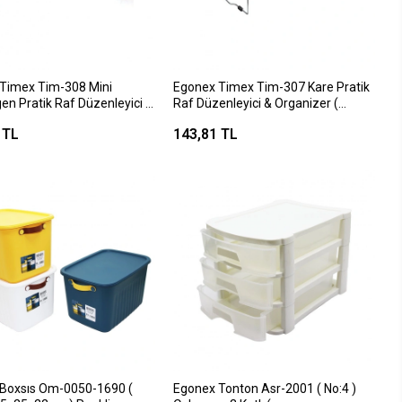
Timex Tim-308 Mini
Egonex Timex Tim-307 Kare Pratik
en Pratik Raf Düzenleyici &
Raf Düzenleyici & Organizer (
er ( 14x30x15cm )*50=k
28x30x15cm )*25=k
 TL
143,81 TL
Boxsıs Om-0050-1690 (
Egonex Tonton Asr-2001 ( No:4 )