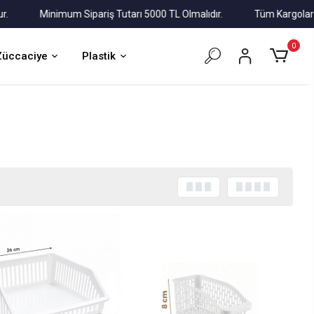
Minimum Sipariş Tutarı 5000 TL Olmalıdır.
Tüm Kargolar Alıcı Ö
0
Züccaciye
Plastik