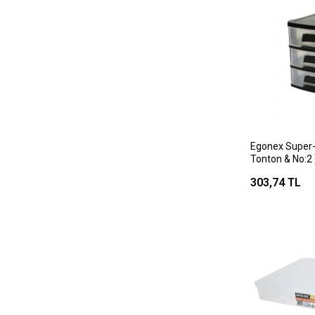
Egonex Super-
Tonton & No:2 
18.5x27x20cm
303,74 TL