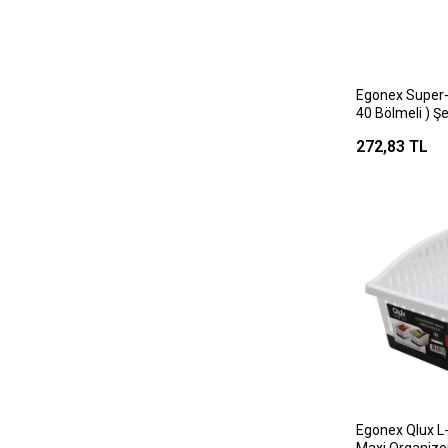
Egonex Super-
40 Bölmeli ) Ş
Box*10
272,83 TL
Egonex Qlux L