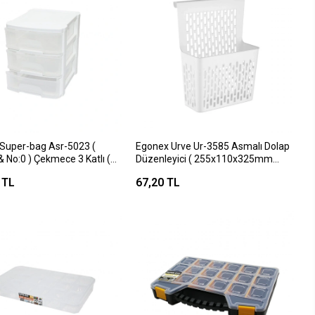
Super-bag Asr-5023 (
Egonex Urve Ur-3585 Asmalı Dolap
 No:0 ) Çekmece 3 Katlı (
Düzenleyici ( 255x110x325mm
.4x16.9cm )*24
)*48=k
 TL
67,20 TL