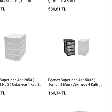
 35x25x22cm ) Renkli
Çekmece 3 Katlı (
er Kapaklı Kutu
27.8x35.5x25.5cm )*12
 TL
580,61 TL
*18=k
Super-bag Asr-2054 (
Egonex Super-bag Asr-5032 (
 No:2 ) Çekmece 4 Katlı (
Tonton & Mini ) Çekmece 4 Katlı (
.5x24cm )*18
10.3x13.9x16.6cm )*36
 TL
169,34 TL