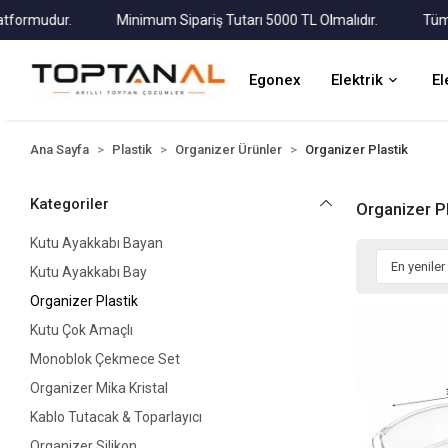
dur.
Minimum Sipariş Tutarı 5000 TL Olmalıdır.
Tüm Kargola
Egonex
Elektrik
El
Ana Sayfa
Plastik
Organizer Ürünler
Organizer Plastik
Kategoriler
Organizer P
Kutu Ayakkabı Bayan
Kutu Ayakkabı Bay
Organizer Plastik
Kutu Çok Amaçlı
Monoblok Çekmece Set
Organizer Mika Kristal
Kablo Tutacak & Toparlayıcı
Organizer Silikon