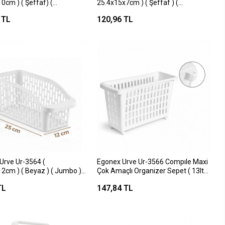
0cm ) ( Şeffaf) (
25.4x15x7cm ) ( Şeffaf ) (
ici ) Plastik Mika Modüler
Düzenleyici ) Plastik Mika Modüler
 TL
120,96 TL
çlı Organizer*24
Çok Amaçlı Organizer*12=k
Urve Ur-3564 (
Egonex Urve Ur-3566 Compıle Maxi
2cm ) ( Beyaz ) ( Jumbo ) (
Çok Amaçlı Organizer Sepet ( 13lt
ici ) Plastik Çok Amaçlı
)*12=k
TL
147,84 TL
er*48=k