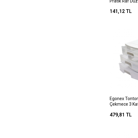
Pratik Raf Düz
(45x15x20cm)
141,12 TL
Egonex Tonton
Çekmece 3 Kat
)*12
479,81 TL