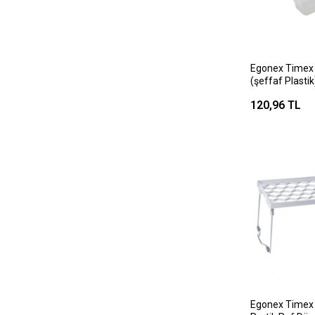
Egonex Timex 
(şeffaf Plasti
Organizer (kap
120,96 TL
(24x7x4.5cm) (
Kalemlik & Ki
Egonex Timex 