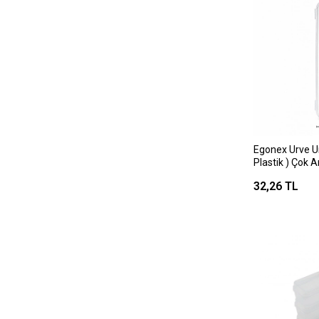
Egonex Urve U
Plastik ) Çok 
Kapaklı Kutu )
32,26 TL
Bıçak Kutusu*