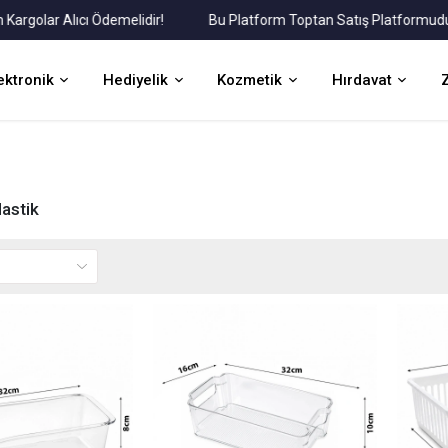
r Alıcı Ödemelidir!
Bu Platform Toptan Satış Platformudur.
ektronik
Hediyelik
Kozmetik
Hırdavat
lastik