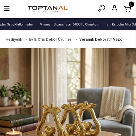
0
tan Satış Platformudur.
Minimum Sipariş Tutarı 5000 TL Olmalıdır.
Tüm Kargolar Alıcı Öde
Hediyelik
Ev & Ofis Dekor Ürünleri
Seramik Dekoratif Vazo