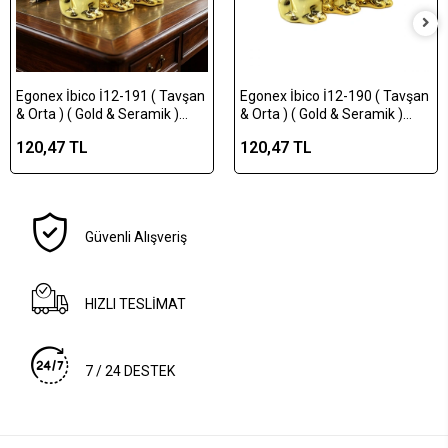
Egonex İbico İ12-191 ( Tavşan
Egonex İbico İ12-190 ( Tavşan
& Orta ) ( Gold & Seramik )
& Orta ) ( Gold & Seramik )
Biblo & Dekoratif Süs
Biblo & Dekoratif Süs
120,47 TL
120,47 TL
Eşyası*12x12
Eşyası*12x16
Güvenli Alışveriş
HIZLI TESLİMAT
7 / 24 DESTEK