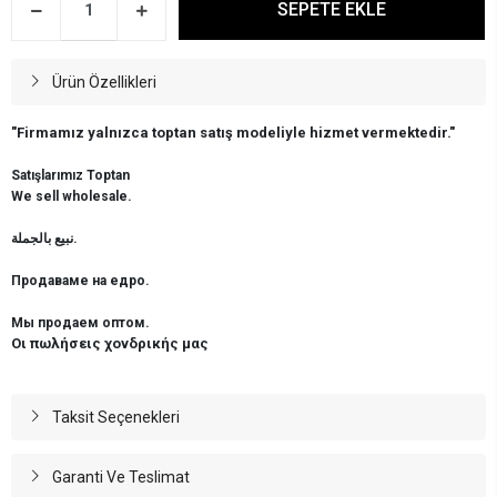
SEPETE EKLE
Ürün Özellikleri
"Firmamız yalnızca toptan satış modeliyle hizmet vermektedir."
Satışlarımız Toptan
We sell wholesale.
نبيع بالجملة.
Продаваме на едро.
Мы продаем оптом.
Οι πωλήσεις χονδρικής μας
Taksit Seçenekleri
Garanti Ve Teslimat