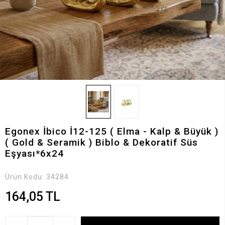
Egonex İbico İ12-125 ( Elma - Kalp & Büyük )
( Gold & Seramik ) Biblo & Dekoratif Süs
Eşyası*6x24
Ürün Kodu:
34284
164,05 TL