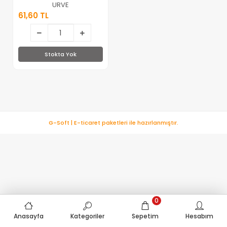
Deterjan Hazneli
URVE
Pompalı
61,60 TL
Süngermatik*36
Stokta Yok
G-Soft | E-ticaret paketleri ile hazırlanmıştır.
0
Anasayfa
Kategoriler
Sepetim
Hesabım