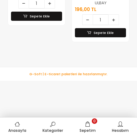
Uydu Konnektör
ULBAY
Birleştirici ( Brkt-
196,00 TL
810473 )*100
Sepete Ekle
Sepete Ekle
G-Soft | E-ticaret paketleri ile hazırlanmıştır.
0
Anasayfa
Kategoriler
Sepetim
Hesabım