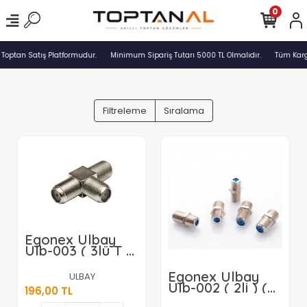
0
 Toptan Satış Platformudur.
Minimum Sipariş Tutarı 5000 TL Olmalıdır.
Tüm Kargo
Filtreleme
Sıralama
Egonex Ulbay
Ulb-003 ( 3lü T )
( Ef Ara ) ( 20pcs
) Uydu
Egonex Ulbay
ULBAY
Konnektör
Ulb-002 ( 2li ) (
196,00 TL
Birleştirici*100
Ef Ara ) ( 50pcs )