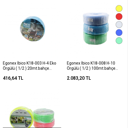
Egonex İbico K18-003 H-4 Eko
Egonex İbico K18-008 H-10
Örgülü ( 1/2 ) 20mt.bahçe
Örgülü ( 1/2 ) 100mt.bahçe
Hortumu*1
Hortumu*1
416,64 TL
2.083,20 TL