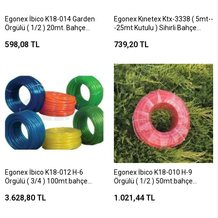
Egonex İbico K18-014 Garden
Egonex Kınetex Ktx-3338 ( 5mt--
Örgülü ( 1/2 ) 20mt. Bahçe
-25mt Kutulu ) Sihirli Bahçe
Hortumu*1
Hortumu 50ft*16
598,08 TL
739,20 TL
Egonex İbico K18-012 H-6
Egonex İbico K18-010 H-9
Örgülü ( 3/4 ) 100mt.bahçe
Örgülü ( 1/2 ) 50mt.bahçe
Hortumu*1
Hortumu*1
3.628,80 TL
1.021,44 TL