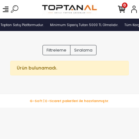
0
 Toptan Satış Platformudur.
Minimum Sipariş Tutarı 5000 TL Olmalıdır.
Tüm Kargo
Filtreleme
Sıralama
Ürün bulunamadı.
G-Soft | E-ticaret paketleri ile hazırlanmıştır.