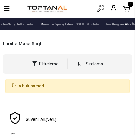
0
optan Satış Platformudur.
Minimum Sipariş Tutarı 5000 TL Olmalıdır.
Tüm Kargolar Alıcı Ö
Lamba Masa Şarjlı
Filtreleme
Sıralama
Ürün bulunamadı.
Güvenli Alışveriş