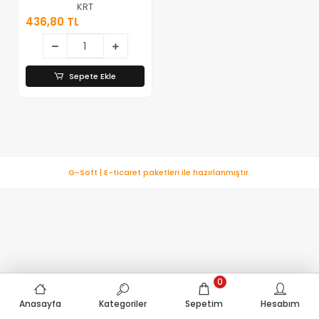
Renkli Plastik
KRT
Saplı ) ( Metal
436,80 TL
Asma Halkalı
)*70
Sepete Ekle
G-Soft | E-ticaret paketleri ile hazırlanmıştır.
0
Anasayfa
Kategoriler
Sepetim
Hesabım