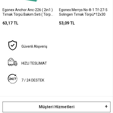
Egonex Anchor Anc-226 ( 2in1 )
Egonex Merrys No-8-1 Tf-27-5
Tırnak Törpü Bakım Seti ( Törpü
Solingen Tırnak Törpü*12x30
& Tırnak Eti Sıyırıcı - Deri
63,17 TL
53,09 TL
Temizleme Uçlu )*12x40
Güvenli Alışveriş
HIZLI TESLİMAT
7 / 24 DESTEK
Müşteri Hizmetleri