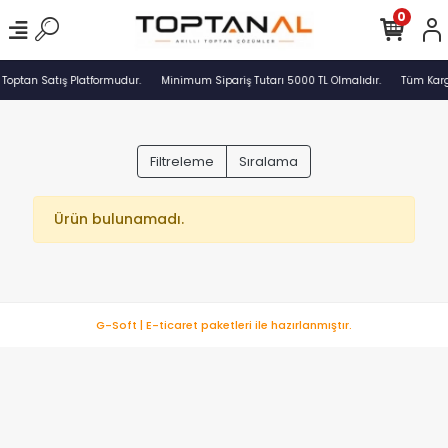
0
 Toptan Satış Platformudur.
Minimum Sipariş Tutarı 5000 TL Olmalıdır.
Tüm Kargo
Filtreleme
Sıralama
Ürün bulunamadı.
G-Soft | E-ticaret paketleri ile hazırlanmıştır.