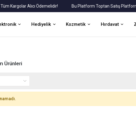
Kargolar Alıcı Ödemelidir!
Bu Platform Toptan Satış Platformudu
ektronik
Hediyelik
Kozmetik
Hırdavat
 Ürünleri
unamadı.