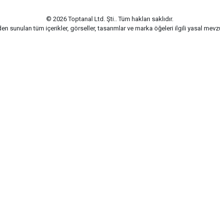
© 2026 Toptanal Ltd. Şti.. Tüm hakları saklıdır.
n sunulan tüm içerikler, görseller, tasarımlar ve marka öğeleri ilgili yasal me
G-Soft | E-ticaret paketleri ile hazırlanmıştır.