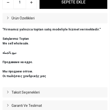
SEPETE EKLE
Ürün Özellikleri
"Firmamız yalnızca toptan satış modeliyle hizmet vermektedir."
Satışlarımız Toptan
We sell wholesale.
نبيع بالجملة.
Продаваме на едро.
Мы продаем оптом.
Οι πωλήσεις χονδρικής μας
Taksit Seçenekleri
Garanti Ve Teslimat