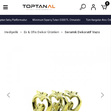
0
ptan Satış Platformudur.
Minimum Sipariş Tutarı 5000 TL Olmalıdır.
Tüm Kargolar Alıcı Öde
Hediyelik
Ev & Ofis Dekor Ürünleri
Seramik Dekoratif Vazo