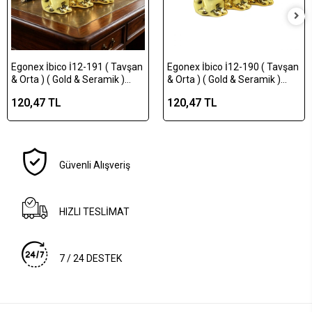
Egonex İbico İ12-191 ( Tavşan
Egonex İbico İ12-190 ( Tavşan
& Orta ) ( Gold & Seramik )
& Orta ) ( Gold & Seramik )
Biblo & Dekoratif Süs
Biblo & Dekoratif Süs
120,47 TL
120,47 TL
Eşyası*12x12
Eşyası*12x16
Güvenli Alışveriş
HIZLI TESLİMAT
7 / 24 DESTEK