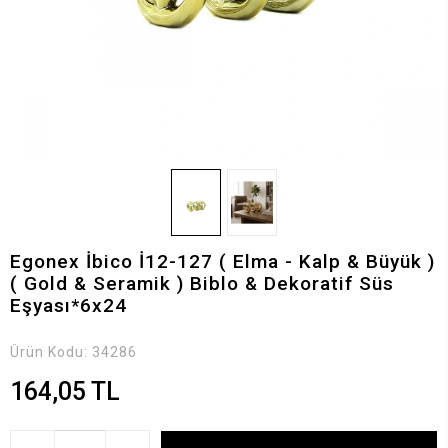
Egonex İbico İ12-127 ( Elma - Kalp & Büyük )
( Gold & Seramik ) Biblo & Dekoratif Süs
Eşyası*6x24
Ürün Kodu:
34286
164,05 TL