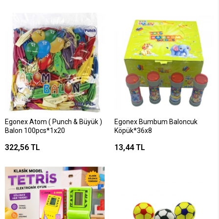
Egonex Atom ( Punch & Büyük )
Egonex Bumbum Baloncuk
Balon 100pcs*1x20
Köpük*36x8
322,56 TL
13,44 TL