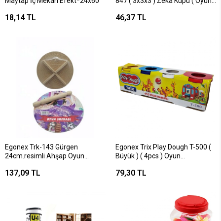
Maytap İç Mekan Efekt*24x60
847 ( 3x3x3 ) Zeka Küpü ( Oyun
)*12x24
18,14 TL
46,37 TL
Egonex Trk-143 Gürgen
Egonex Trix Play Dough T-500 (
24cm.resimli Ahşap Oyun
Büyük ) ( 4pcs ) Oyun
Sofrası Ekmek Tahta*70
Hamuru*36
137,09 TL
79,30 TL