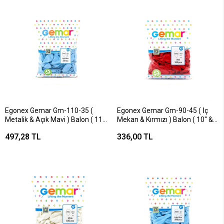
Egonex Gemar Gm-110-35 (
Egonex Gemar Gm-90-45 ( İç
Metalik & Açık Mavi ) Balon ( 11''
Mekan & Kırmızı ) Balon ( 10'' &
& 28cm & 100pcs )*1x50
26cm & 100pcs )*1x100
497,28 TL
336,00 TL