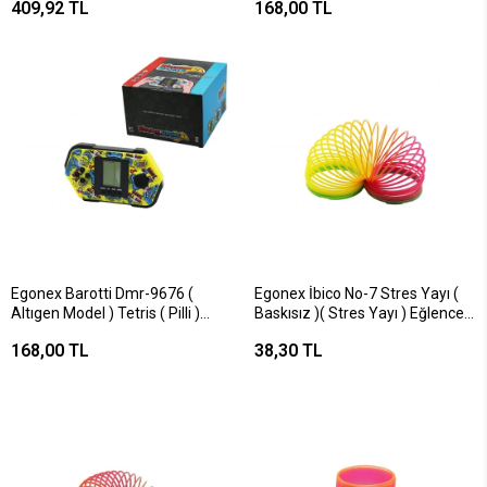
409,92 TL
168,00 TL
Ekranlı ) ( Brıck Game )*12x16
Egonex Barotti Dmr-9676 (
Egonex İbico No-7 Stres Yayı (
Altıgen Model ) Tetris ( Pilli )
Baskısız )( Stres Yayı ) Eğlenceli
Elektronik Oyun ( Level & Skor
Renkli Plastik*12x34
168,00 TL
38,30 TL
Ekranlı ) ( Brıck Game )*12x16