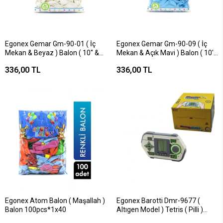
Egonex Gemar Gm-90-01 ( İç
Egonex Gemar Gm-90-09 ( İç
Mekan & Beyaz ) Balon ( 10'' &
Mekan & Açık Mavi ) Balon ( 10''
26cm & 100pcs )*1x100
& 26cm & 100pcs )*1x100
336,00 TL
336,00 TL
Egonex Atom Balon ( Maşallah )
Egonex Barotti Dmr-9677 (
Balon 100pcs*1x40
Altıgen Model ) Tetris ( Pilli )
Elektronik Oyun ( Level & Skor