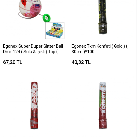
Egonex Super Duper Glıtter Ball
Egonex Tkm Konfeti ( Gold ) (
Dmr-124 ( Sulu & Işıklı ) Top (
30cm )*100
Sallama İpli & Hayvan--emoji
67,20 TL
40,32 TL
Kartlı )*12x18