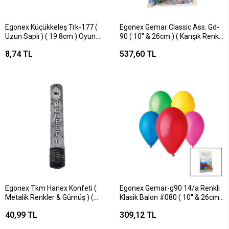
Egonex Küçükkeleş Trk-177 (
Egonex Gemar Classic Ass. Gd-
Uzun Saplı ) ( 19.8cm ) Oyun
90 ( 10" & 26cm ) ( Karışık Renkli
Kaşık ( Halk Oyunları ) (
Baskılı ) Balon*1x100
8,74 TL
537,60 TL
Kahverengi Plastik )*40x40
Egonex Tkm Hanex Konfeti (
Egonex Gemar-g90 14/a Renkli
Metalik Renkler & Gümüş ) (
Klasik Balon #080 ( 10'' & 26cm
30cm )*100
& 100pcs )*1x100
40,99 TL
309,12 TL