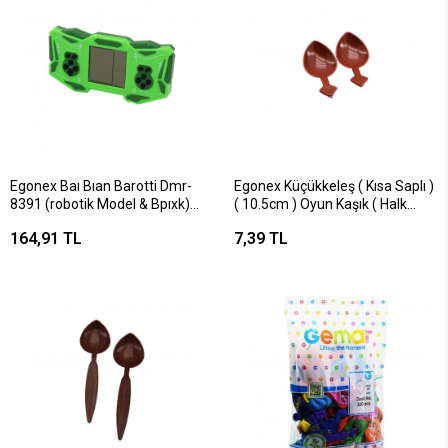
Egonex Baı Bıan Barotti Dmr-
Egonex Küçükkeleş ( Kısa Saplı )
8391 (robotik Model & Bpıxk)
( 10.5cm ) Oyun Kaşık ( Halk
Tetris (pilli) Elektronik Oyun
Oyunları ) ( Kahverengi Plastik
164,91 TL
7,39 TL
(level & Skor Ekranlı) (brıck
)*48x40
Game)*120