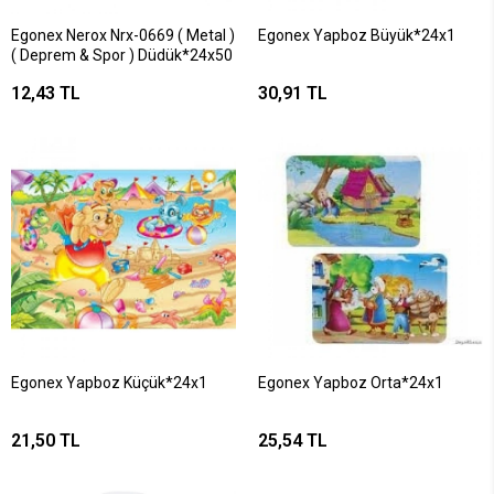
Egonex Nerox Nrx-0669 ( Metal )
Egonex Yapboz Büyük*24x1
( Deprem & Spor ) Düdük*24x50
12,43 TL
30,91 TL
Egonex Yapboz Küçük*24x1
Egonex Yapboz Orta*24x1
21,50 TL
25,54 TL