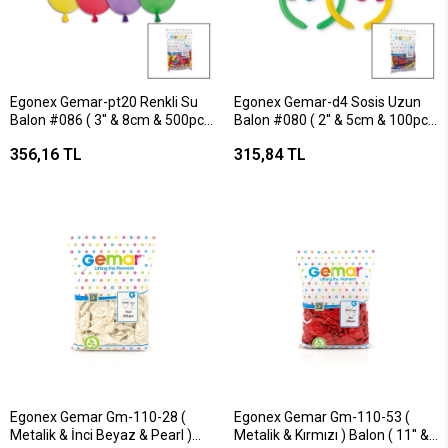
Egonex Gemar-pt20 Renkli Su
Egonex Gemar-d4 Sosis Uzun
Balon #086 ( 3'' & 8cm & 500pcs
Balon #080 ( 2'' & 5cm & 100pcs
)*1x100
)*1x100
356,16 TL
315,84 TL
Egonex Gemar Gm-110-28 (
Egonex Gemar Gm-110-53 (
Metalik & İnci Beyaz & Pearl )
Metalik & Kırmızı ) Balon ( 11'' &