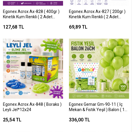
Egonex Acrox Ax-828 ( 400gr )
Egonex Acrox Ax-827 ( 200gr )
Kinetik Kum Renkli ( 2 Adet
Kinetik Kum Renkli ( 2 Adet
Plastik Kalıp ) ( Ele Yapışmaz &
Plastik Kalıp ) ( Ele Yapışmaz &
127,68 TL
69,89 TL
Kurmaz )*24=k
Kurmaz )*60=k
Egonex Acrox Ax-848 ( Boraks )
Egonex Gemar Gm-90-11 ( İç
Leyli Jel*12x24
Mekan & Fıstık Yeşil ) Balon ( 10''
& 26cm & 100pcs )*1x100
25,54 TL
336,00 TL