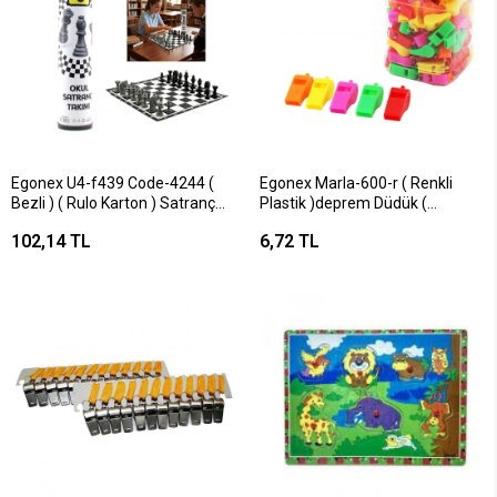
Egonex U4-f439 Code-4244 (
Egonex Marla-600-r ( Renkli
Bezli ) ( Rulo Karton ) Satranç
Plastik )deprem Düdük (
Takımı ( Zeka & Mantık & Strateji
Pls.kavanoz Ambalaj )*100x48
102,14 TL
6,72 TL
Oyunu ) ( Okul Müfredata Uygun
) ( İp Taşıma Kulplu )*24=k