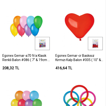
Egonex Gemar-a70 9/a Klasik
Egonex Gemar-cr Baskısız
Renkli Balon #086 ( 7'' & 19cm &
Kırmızı Kalp Balon #005 ( 10'' &
100pcs )*1x150
25cm & 100pcs )*1x50
208,32 TL
416,64 TL