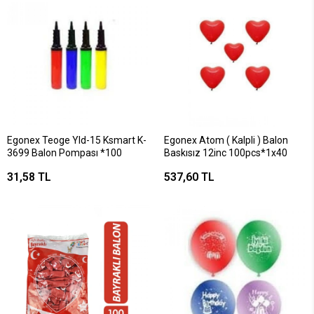
Egonex Teoge Yld-15 Ksmart K-
Egonex Atom ( Kalpli ) Balon
3699 Balon Pompası *100
Baskısız 12inc 100pcs*1x40
31,58 TL
537,60 TL