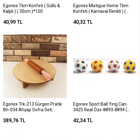
Egonex Tkm Konfeti ( Güllü &
Egonex Mistigue Home Tkm
Kalpli ) ( 30cm )*100
Konfeti ( Karnaval Renkli ) (
30cm )*100
40,99 TL
40,32 TL
Egonex Trk-213 Gürgen Pratik
Egonex Sport Ball Yıng Can-
Bh-034 Ahşap Sofra Seti
3425 Real Özs-8893-8894 (
34cm.*10
Sesli ) ( Işıklı ) Taraftar & Yıldız
389,76 TL
42,34 TL
Top*24x26