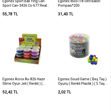
Egonex Sport Ball Yıng Can
Egonex İbico İ18-049 Balon
Sport Can-3426 Cs-677 Real
Pompası*200
Özs-8896 ( Sesli ) ( Işıklı ) Kirpi
55,78 TL
31,40 TL
Top ( Fırlat-yakala-zıpla )*24x26
Egonex Acrox Ax-826 Hazır
Egonex Souıd Game ( Beş Taş )
Slime Oyun Jeli ( Renkli ) (
Oyunu ( Renkli Plastik ) ( 5 Taş &
Brüt:134gr ) ( 5-12 Yaş )*24x4
Kalamar Oyunu )*250x24
52,42 TL
2,02 TL