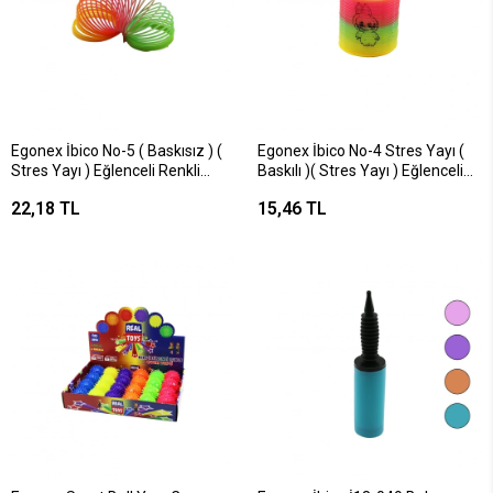
Egonex İbico No-5 ( Baskısız ) (
Egonex İbico No-4 Stres Yayı (
Stres Yayı ) Eğlenceli Renkli
Baskılı )( Stres Yayı ) Eğlenceli
Plastik*12x76
Renkli Plastik*24x50
22,18 TL
15,46 TL