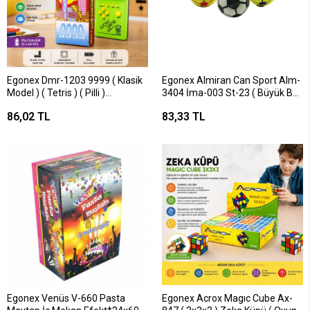
Egonex Dmr-1203 9999 ( Klasik
Egonex Almiran Can Sport Alm-
Model ) ( Tetris ) ( Pilli )
3404 İma-003 St-23 ( Büyük Boy
Elektronik Oyun*288
& 10 Cm ) Stres Topu ( Sünger )
86,02 TL
83,33 TL
( Taraftar )*6x48
Egonex Venüs V-660 Pasta
Egonex Acrox Magıc Cube Ax-