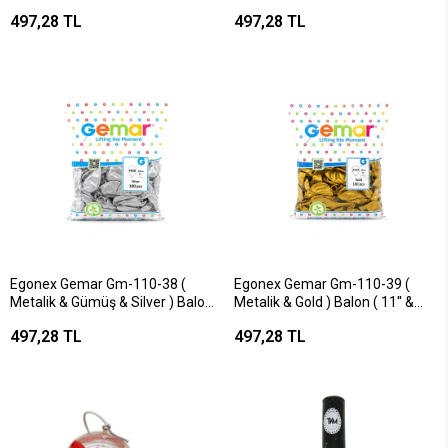
Balon ( 11'' & 28cm & 100pcs
28cm & 100pcs )*1x50
497,28 TL
497,28 TL
)*1x50
Egonex Gemar Gm-110-38 (
Egonex Gemar Gm-110-39 (
Metalik & Gümüş & Silver ) Balon
Metalik & Gold ) Balon ( 11'' &
( 11'' & 28cm & 100pcs )*1x50
28cm & 100pcs )*1x50
497,28 TL
497,28 TL