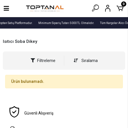
0
optan Satış Platformudur.
Minimum Sipariş Tutarı 5000 TL Olmalıdır.
Tüm Kargolar Alıcı Ö
Isıtıcı Soba Dikey
Filtreleme
Sıralama
Ürün bulunamadı.
Güvenli Alışveriş