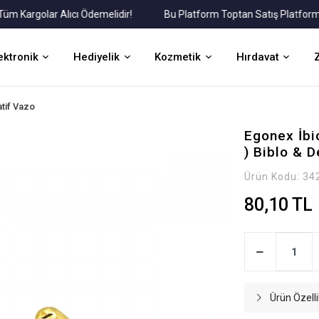
argolar Alıcı Ödemelidir!
Bu Platform Toptan Satış Platformudur
ektronik
Hediyelik
Kozmetik
Hırdavat
tif Vazo
Egonex İbi
) Biblo & 
Ürün Kodu:
34
80,10 TL
Ürün Özelli