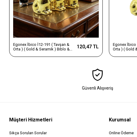
Egonex İbico İ12-191 ( Tavşan &
Egonex İbico 
120,47 TL
Orta ) ( Gold & Seramik ) Biblo &
Orta ) ( Gold 
Dekoratif Süs Eşyası*12x12
Dekoratif Sü
Güvenli Alışveriş
Müşteri Hizmetleri
Kurumsal
Sıkça Sorulan Sorular
Online Ödeme