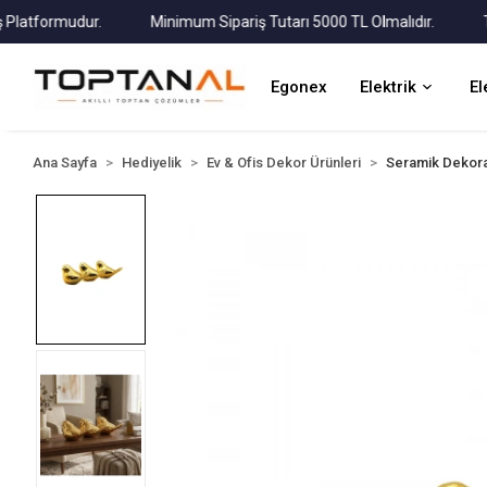
tformudur.
Minimum Sipariş Tutarı 5000 TL Olmalıdır.
Tüm K
Egonex
Elektrik
El
Ana Sayfa
Hediyelik
Ev & Ofis Dekor Ürünleri
Seramik Dekora