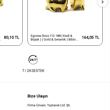
Egonex İbico İ12-188 ( Kedi &
80,10 TL
164,05 TL
Büyük ) ( Gold & Seramik ) Biblo &
Dekoratif Süs Eşyası*6x16
7 / 24 DESTEK
Bize Ulaşın
Firma Ünvanı: Toptanal Ltd. Şti.