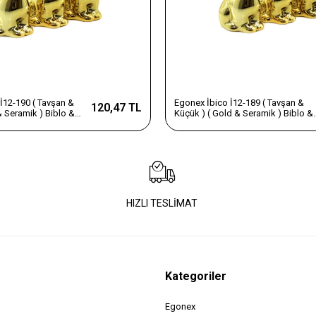
İ12-190 ( Tavşan &
Egonex İbico İ12-189 ( Tavşan &
120,47 TL
& Seramik ) Biblo &
Küçük ) ( Gold & Seramik ) Biblo &
s Eşyası*12x16
Dekoratif Süs Eşyası*12x20
HIZLI TESLİMAT
Kategoriler
Egonex