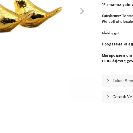
"Firmamız yalnız
Satışlarımız Topta
We sell wholesale
نبيع بالجملة.
Продаваме на ед
Мы продаем опт
Οι πωλήσεις χο
Taksit Seç
Garanti Ve