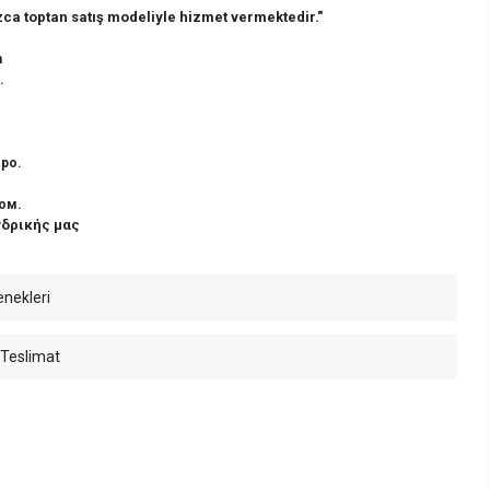
ca toptan satış modeliyle hizmet vermektedir."
n
.
ро.
ом.
νδρικής μας
enekleri
 Teslimat