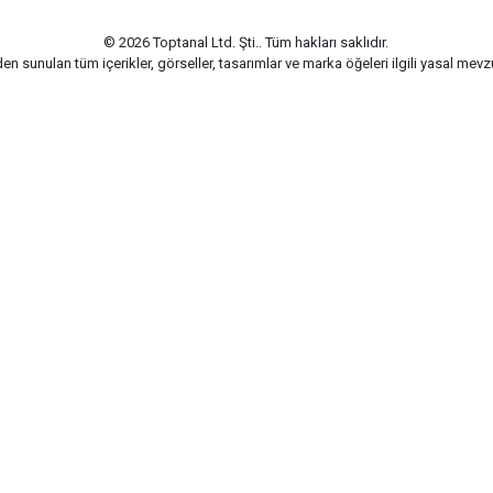
© 2026 Toptanal Ltd. Şti.. Tüm hakları saklıdır.
n sunulan tüm içerikler, görseller, tasarımlar ve marka öğeleri ilgili yasal me
G-Soft | E-ticaret paketleri ile hazırlanmıştır.