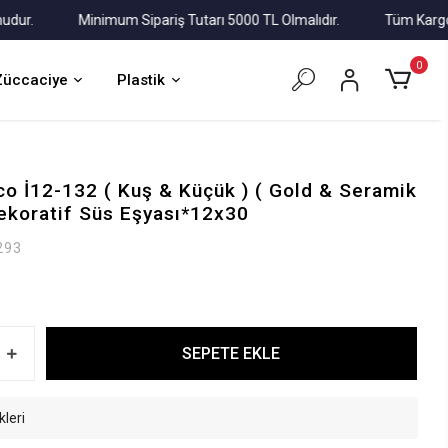
.
Minimum Sipariş Tutarı 5000 TL Olmalıdır.
Tüm Kargolar Al
0
Züccaciye
Plastik
co İ12-132 ( Kuş & Küçük ) ( Gold & Seramik
Dekoratif Süs Eşyası*12x30
293
SEPETE EKLE
kleri