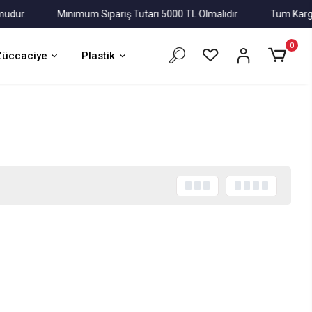
r.
Minimum Sipariş Tutarı 5000 TL Olmalıdır.
Tüm Kargolar A
0
Züccaciye
Plastik