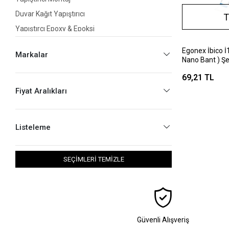
Duvar Kağıt Yapıştırıcı
T
Yapıştırcı Epoxy & Epoksi
Cırt Bant ( Çok Amaçlı )
Egonex İbico İ
Markalar
Yapıştırıcı Sıvı
Nano Bant ) Şef
Bandı )*12x12
Bant Şeffaf
69,21 TL
Bant Rüzgar
Fiyat Aralıkları
Bant Sızdırmaz
Bant Eriyen
Listeleme
Bant Kanal Pvc
Bant Derz
SEÇİMLERİ TEMİZLE
Bant Nano
Güvenli Alışveriş