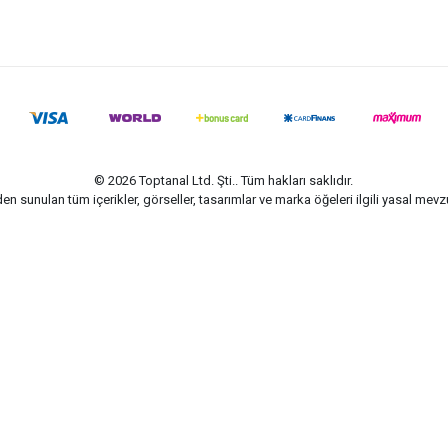
© 2026 Toptanal Ltd. Şti.. Tüm hakları saklıdır.
n sunulan tüm içerikler, görseller, tasarımlar ve marka öğeleri ilgili yasal me
G-Soft | E-ticaret paketleri ile hazırlanmıştır.