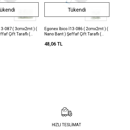
ükendi
Tükendi
13-087 ( 3cmx2mt ) (
Egonex İbico İ13-086 ( 2cmx2mt ) (
faf Çift Taraflı (
Nano Bant ) Şeffaf Çift Taraflı (
Bandı )*12x20
48,06 TL
HIZLI TESLİMAT