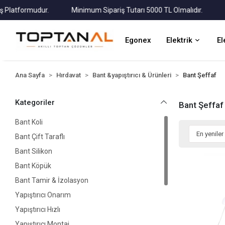
atformudur.
Minimum Sipariş Tutarı 5000 TL Olmalıdır.
Tüm 
Egonex
Elektrik
El
Ana Sayfa
Hırdavat
Bant &yapıştırıcı & Ürünleri
Bant Şeffaf
Kategoriler
Bant Şeffaf
Bant Koli
Bant Çift Taraflı
Bant Silikon
Bant Köpük
Bant Tamir & İzolasyon
Yapıştırıcı Onarım
Yapıştırıcı Hızlı
Yapıştırıcı Montaj