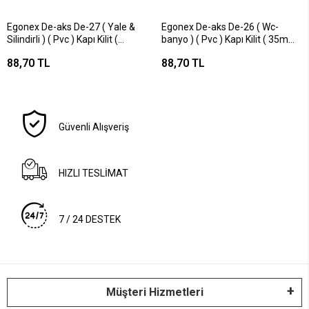
Egonex De-aks De-27 ( Yale &
Egonex De-aks De-26 ( Wc-
Silindirli ) ( Pvc ) Kapı Kilit (
banyo ) ( Pvc ) Kapı Kilit ( 35mm
35mm )*50
)*50
88,70 TL
88,70 TL
Güvenli Alışveriş
HIZLI TESLİMAT
7 / 24 DESTEK
Müşteri Hizmetleri