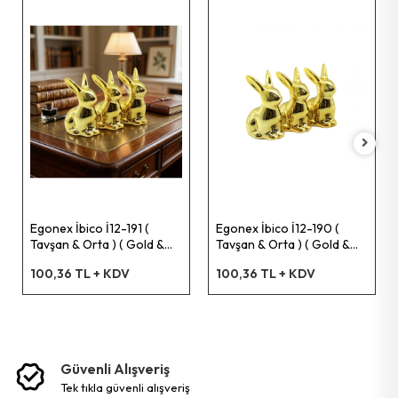
Pet Shop Ürünleri
Kişisel Güvenlik Ürünleri
Kişisel Bakım Aletleri
Güvenlik Ürünleri
Egonex İbico İ12-191 (
Egonex İbico İ12-190 (
Temizlik Aletleri
Tavşan & Orta ) ( Gold &
Tavşan & Orta ) ( Gold &
Seramik ) Biblo & Dekoratif
Seramik ) Biblo & Dekoratif
100,36 TL + KDV
100,36 TL + KDV
Süs Eşyası*12x12
Süs Eşyası*12x16
Kişisel Temizlik Ürünleri
Bisiklet & Motor Malzemeleri
Güvenli Alışveriş
tek tikla güvenli̇ alişveri̇ş
Ev & Ofis Dekor Ürünleri