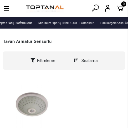
0
optan Satış Platformudur.
Minimum Sipariş Tutarı 5000 TL Olmalıdır.
Tüm Kargolar Alıcı Ö
Tavan Armatür Sensörlü
Filtreleme
Sıralama