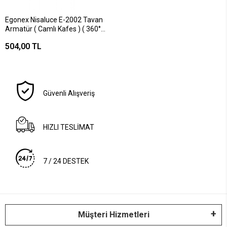
Egonex Nisaluce E-2002 Tavan
Armatür ( Camlı Kafes ) ( 360°
Hareket Sensörlü=5mt Algı ) (2
504,00 TL
Girişli E27 Ampul Duylu )*12
Güvenli Alışveriş
HIZLI TESLİMAT
7 / 24 DESTEK
Müşteri Hizmetleri