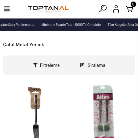
0
optan Satış Platformudur.
Minimum Sipariş Tutarı 5000 TL Olmalıdır.
Tüm Kargolar Alıcı Öd
Çatal Metal Yemek
Filtreleme
Sıralama