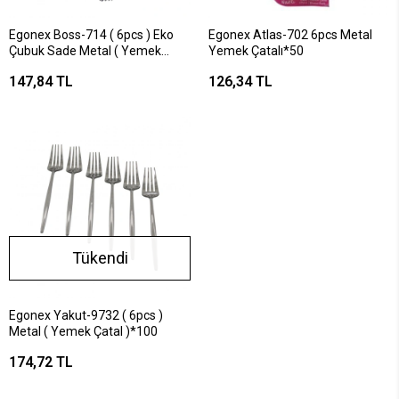
Egonex Boss-714 ( 6pcs ) Eko
Egonex Atlas-702 6pcs Metal
Çubuk Sade Metal ( Yemek
Yemek Çatalı*50
Çatal ) 2mm*50
147,84 TL
126,34 TL
Tükendi
Egonex Yakut-9732 ( 6pcs )
Metal ( Yemek Çatal )*100
174,72 TL