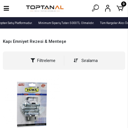
0
optan Satış Platformudur.
Minimum Sipariş Tutarı 5000 TL Olmalıdır.
Tüm Kargolar Alıcı Ö
Kapı Emniyet Rezesi & Menteşe
Filtreleme
Sıralama