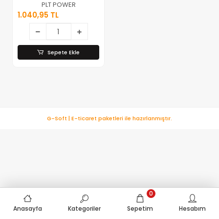
Karpuz Terazi
PLT POWER
Tartı ( 40kg / 2gr
1.040,95 TL
) ( 3 Fiyat
Hafızası ) ( Fiş
Şarjlı )*10
Sepete Ekle
G-Soft | E-ticaret paketleri ile hazırlanmıştır.
0
Anasayfa
Kategoriler
Sepetim
Hesabım