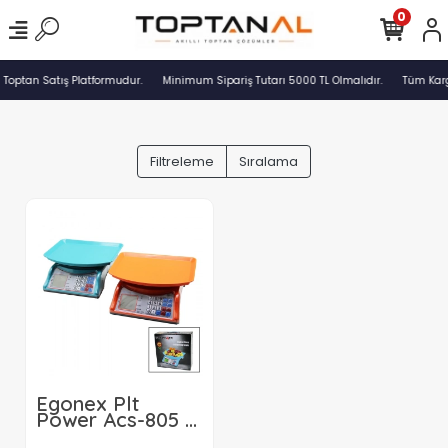
0
 Toptan Satış Platformudur.
Minimum Sipariş Tutarı 5000 TL Olmalıdır.
Tüm Karg
Filtreleme
Sıralama
Egonex Plt
Power Acs-805 (
Küçük ) ( Dijital )