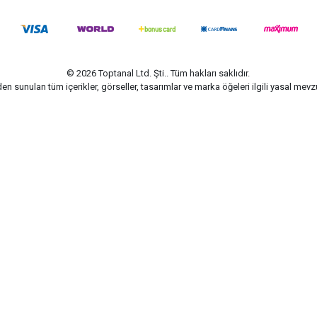
© 2026 Toptanal Ltd. Şti.. Tüm hakları saklıdır.
n sunulan tüm içerikler, görseller, tasarımlar ve marka öğeleri ilgili yasal me
G-Soft | E-ticaret paketleri ile hazırlanmıştır.