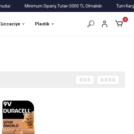
r.
Minimum Sipariş Tutarı 5000 TL Olmalıdır.
Tüm Kargolar A
0
Züccaciye
Plastik