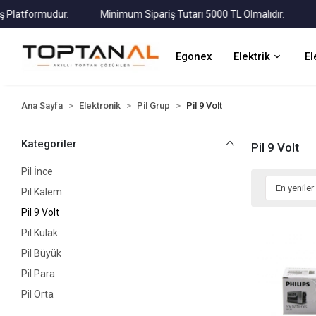
atformudur.
Minimum Sipariş Tutarı 5000 TL Olmalıdır.
Tüm 
Egonex
Elektrik
El
Ana Sayfa
Elektronik
Pil Grup
Pil 9 Volt
Kategoriler
Pil 9 Volt
Pil İnce
Pil Kalem
Pil 9 Volt
Pil Kulak
Pil Büyük
Pil Para
Pil Orta