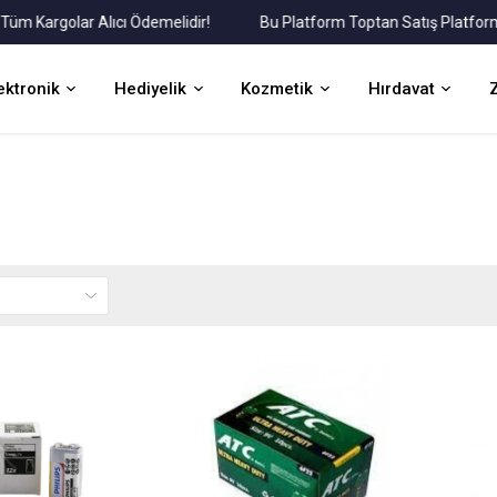
Kargolar Alıcı Ödemelidir!
Bu Platform Toptan Satış Platformudu
ektronik
Hediyelik
Kozmetik
Hırdavat