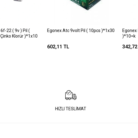
f-22 ( 9v ) Pil (
Egonex Atc 9volt Pil ( 10pcs )*1x30
Egonex Du
 Çinko Klorür )*1x10
)*10=k
602,11 TL
342,72
HIZLI TESLİMAT