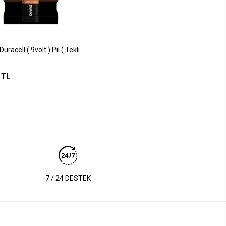
racell ( 9volt ) Pil ( Tekli
 TL
7 / 24 DESTEK