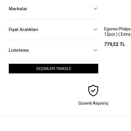
Markalar
Egonex Phılıps 6
Fiyat Aralıkları
12pcs ) ( Extra
779,52 TL
Listeleme
SEÇİMLERİ TEMİZLE
Güvenli Alışveriş