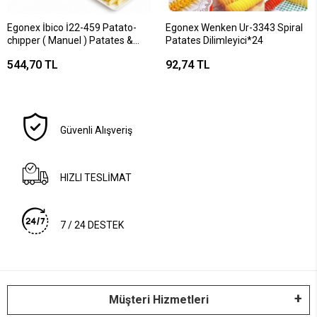
Egonex İbico İ22-459 Patato-
Egonex Wenken Ur-3343 Spiral
chıpper ( Manuel ) Patates &
Patates Dilimleyici*24
Sebze Dilimleme Makinesi (
544,70 TL
92,74 TL
Komple Metal ) ( Üstten Kollu
)*36
Güvenli Alışveriş
HIZLI TESLİMAT
7 / 24 DESTEK
Müşteri Hizmetleri