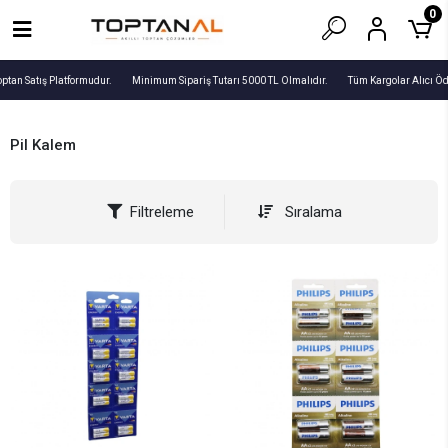
0
ptan Satış Platformudur.
Minimum Sipariş Tutarı 5000 TL Olmalıdır.
Tüm Kargolar Alıcı Öd
Pil Kalem
Filtreleme
Sıralama