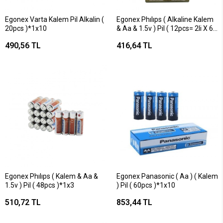
Egonex Varta Kalem Pil Alkalin (
Egonex Phılıps ( Alkaline Kalem
20pcs )*1x10
& Aa & 1.5v ) Pil ( 12pcs= 2li X 6
)*1x18
490,56 TL
416,64 TL
Egonex Phılıps ( Kalem & Aa &
Egonex Panasonic ( Aa ) ( Kalem
1.5v ) Pil ( 48pcs )*1x3
) Pil ( 60pcs )*1x10
510,72 TL
853,44 TL