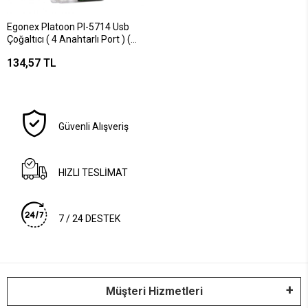
Egonex Platoon Pl-5714 Usb
Çoğaltıcı ( 4 Anahtarlı Port ) (
Usb 2.0 Hub ) ( Hı-speed )*200
134,57 TL
Güvenli Alışveriş
HIZLI TESLİMAT
7 / 24 DESTEK
Müşteri Hizmetleri