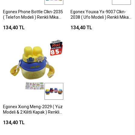
Egonex Phone Bottle Clkn-2035
Egonex Youxıa Yx-9007 Clkn-
( Telefon Modeli ) Renkli Mika
2038 ( Ufo Modeli ) Renkli Mika
Kristal Suluk Matara Pipetli &
Kristal Suluk Matara Pipetli &
134,40 TL
134,40 TL
Vidalı Kapak & Askılı 300ml*60
Taşıma Askılı 550ml*40 qwe012
qwe012
Egonex Xıong Meng-2029 ( Yüz
Modeli & 2 Kilitli Kapak ) Renkli
Mika Kristal Suluk Matara Pipetli
134,40 TL
& Naylon Çantalı & Askılı
1280ml*50 qwe012