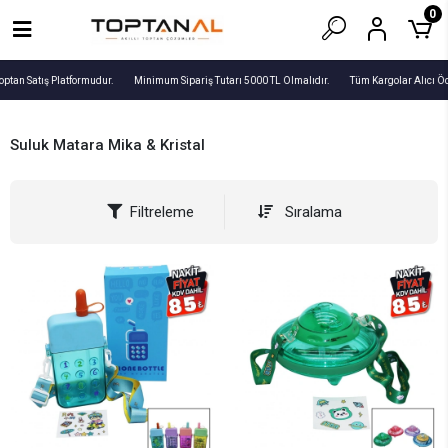
0
optan Satış Platformudur.
Minimum Sipariş Tutarı 5000 TL Olmalıdır.
Tüm Kargolar Alıcı Öd
Suluk Matara Mika & Kristal
Filtreleme
Sıralama