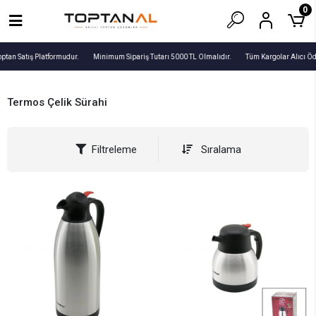
0
ptan Satış Platformudur.
Minimum Sipariş Tutarı 5000 TL Olmalıdır.
Tüm Kargolar Alıcı Öd
Termos Çelik Sürahi
Filtreleme
Sıralama