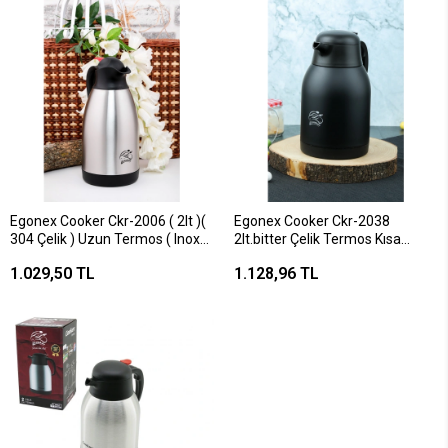
Egonex Cooker Ckr-2006 ( 2lt )(
Egonex Cooker Ckr-2038
304 Çelik ) Uzun Termos ( Inox
2lt.bitter Çelik Termos Kısa
Serisi )( 12 Saat Sıcak & 24 Saat
Tombul Sürahi*12
1.029,50 TL
1.128,96 TL
Soğuk )( Çift Contalı Kapak )*12