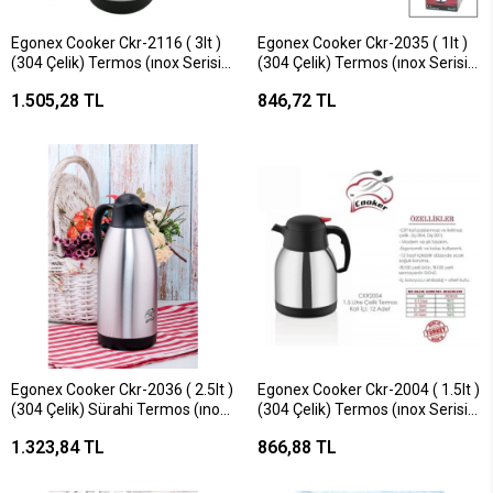
Egonex Cooker Ckr-2116 ( 3lt )
Egonex Cooker Ckr-2035 ( 1lt )
(304 Çelik) Termos (ınox Serisi)
(304 Çelik) Termos (ınox Serisi)
(12 Saat Sıcak & 24 Saat Soğuk)
(12 Saat Sıcak & 24 Saat Soğuk)
1.505,28 TL
846,72 TL
(çift Contalı Kapak)**12
(çift Contalı Kapak)*12
Egonex Cooker Ckr-2036 ( 2.5lt )
Egonex Cooker Ckr-2004 ( 1.5lt )
(304 Çelik) Sürahi Termos (ınox
(304 Çelik) Termos (ınox Serisi)
Serisi) (12 Saat Sıcak & 24 Saat
(12 Saat Sıcak & 24 Saat Soğuk)
1.323,84 TL
866,88 TL
Soğuk) (çift Contalı Kapak)*12
(çift Contalı Kapak)*12