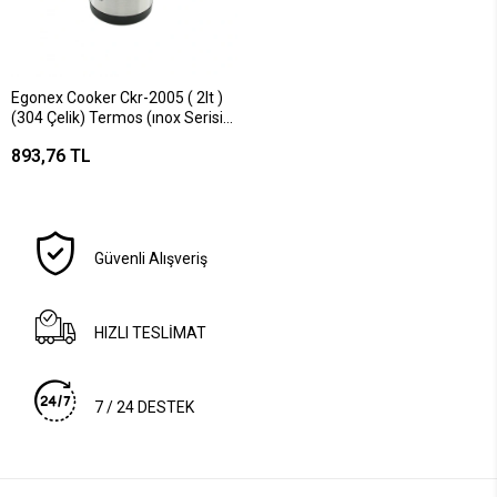
Egonex Cooker Ckr-2005 ( 2lt )
(304 Çelik) Termos (ınox Serisi)
(12 Saat Sıcak & 24 Saat Soğuk)
893,76 TL
(çift Contalı Kapak)*12
Güvenli Alışveriş
HIZLI TESLİMAT
7 / 24 DESTEK