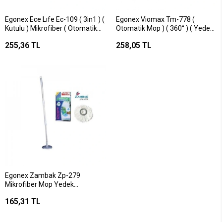
Egonex Ece Lıfe Ec-109 ( 3in1 ) (
Egonex Viomax Tm-778 (
Kutulu ) Mikrofiber ( Otomatik
Otomatik Mop ) ( 360° ) ( Yedek
Mop ) Yedek Seti ( 360° Döner
) Seti ( Mikrofiber Mop ) ( Metal
255,36 TL
258,05 TL
Metal Sap=100cm + M.fiber
+ Plastik Sap=110cm )*25
Pamuk Mop=125gr )*12=k
Egonex Zambak Zp-279
Mikrofiber Mop Yedek
Seti*12=k
165,31 TL