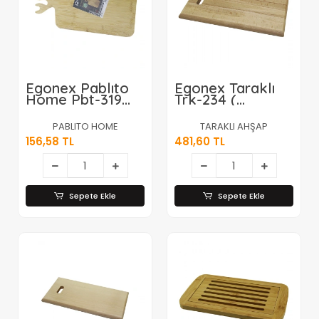
Egonex Pablıto
Egonex Taraklı
Home Pbt-319
Trk-234 (
(d.gen=22x36cm)
25x40cm ) (
Ahşap Bambu
Kalın=2.5cm )
PABLITO HOME
TARAKLI AHŞAP
Kesim Panosu &
Ahşap Kesim
156,58 TL
481,60 TL
Kesme Tahtası
Panosu & Et
(geyik Boynuz
Tahtası ( El
Figür Saplı)*24
Geçmeli Kulp
)*25
Sepete Ekle
Sepete Ekle