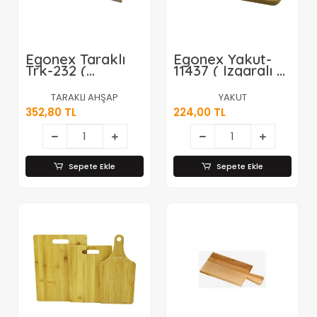
Egonex Taraklı
Egonex Yakut-
Trk-232 (
11437 ( Izgaralı &
20x40cm ) (
Hazneli ) Ahşap
Kalın=2.5cm )
Bambu Kesim
TARAKLI AHŞAP
YAKUT
Ahşap Kesim
Panosu (
352,80 TL
224,00 TL
Panosu & Et
21x36cm )*24
Tahtası ( El
Geçmeli Kulp
)*35
Sepete Ekle
Sepete Ekle