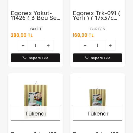
Egonex Yakut-
Egonex Trk-091 (
11426 ( 3 Boy Set
Yerli ) ( 17x37cm
) Ahşap Bambu
) Saplı Ahşap
Kesim Panosu (
Kesim Panosu*60
YAKUT
GÜRGEN
16x22 & 20x28 &
280,00 TL
168,00 TL
25x33cm )*12
Sepete Ekle
Sepete Ekle
Tükendi
Tükendi