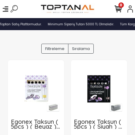
0
Toptan Satış Platformudur.
Minimum Sipariş Tutarı 5000 TL Olmalıdır.
Tüm Kargo
Filtreleme
Sıralama
Egonex Taksun (
Egonex Taksun (
5pcs ) ( Beyaz ) (
5pcs ) ( Siyah ) (
Lux ) Başörtü &
Lux ) Başörtü &