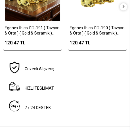
Egonex İbico İ12-191 ( Tavşan
Egonex İbico İ12-190 ( Tavşan
& Orta ) ( Gold & Seramik )
& Orta ) ( Gold & Seramik )
Biblo & Dekoratif Süs
Biblo & Dekoratif Süs
120,47 TL
120,47 TL
Eşyası*12x12
Eşyası*12x16
Güvenli Alışveriş
HIZLI TESLİMAT
7 / 24 DESTEK