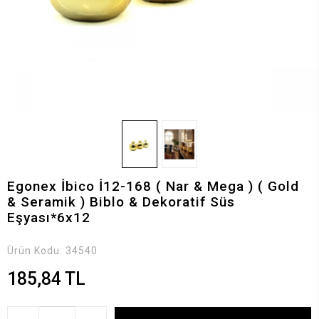
Egonex İbico İ12-168 ( Nar & Mega ) ( Gold
& Seramik ) Biblo & Dekoratif Süs
Eşyası*6x12
Ürün Kodu:
34540
185,84 TL