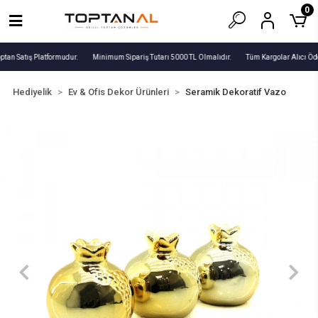
0
ptan Satış Platformudur.
Minimum Sipariş Tutarı 5000 TL Olmalıdır.
Tüm Kargolar Alıcı Öde
Hediyelik
Ev & Ofis Dekor Ürünleri
Seramik Dekoratif Vazo