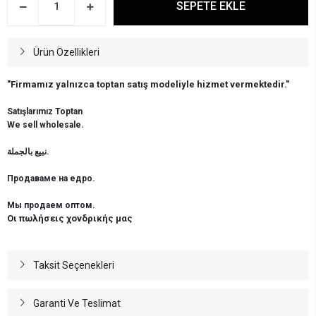
SEPETE EKLE
Ürün Özellikleri
"Firmamız yalnızca toptan satış modeliyle hizmet vermektedir."
Satışlarımız Toptan
We sell wholesale.
نبيع بالجملة.
Продаваме на едро.
Мы продаем оптом.
Οι πωλήσεις χονδρικής μας
Taksit Seçenekleri
Garanti Ve Teslimat