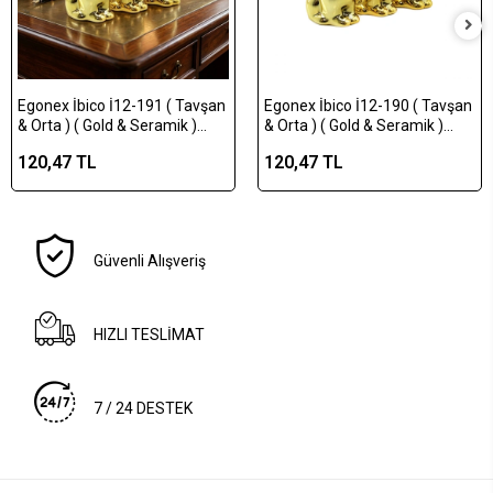
Egonex İbico İ12-191 ( Tavşan
Egonex İbico İ12-190 ( Tavşan
& Orta ) ( Gold & Seramik )
& Orta ) ( Gold & Seramik )
Biblo & Dekoratif Süs
Biblo & Dekoratif Süs
120,47 TL
120,47 TL
Eşyası*12x12
Eşyası*12x16
Güvenli Alışveriş
HIZLI TESLİMAT
7 / 24 DESTEK