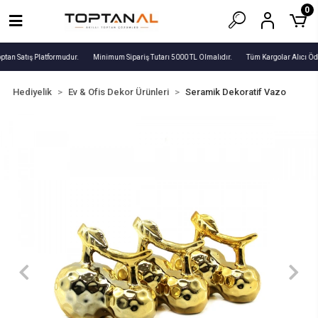
0
ptan Satış Platformudur.
Minimum Sipariş Tutarı 5000 TL Olmalıdır.
Tüm Kargolar Alıcı Öd
Hediyelik
Ev & Ofis Dekor Ürünleri
Seramik Dekoratif Vazo